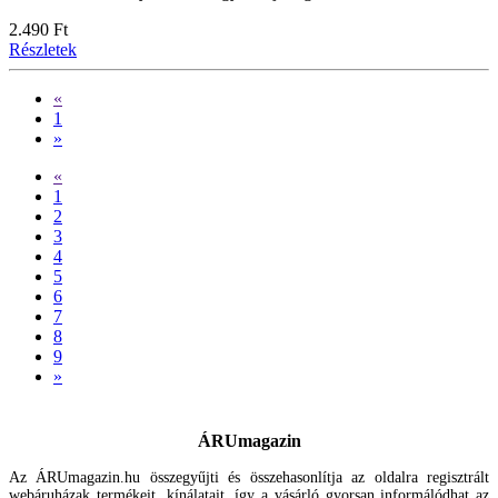
2.490 Ft
Részletek
«
1
»
«
1
2
3
4
5
6
7
8
9
»
ÁRUmagazin
Az ÁRUmagazin.hu összegyűjti és összehasonlítja az oldalra regisztrált
webáruházak termékeit, kínálatait, így a vásárló gyorsan informálódhat az