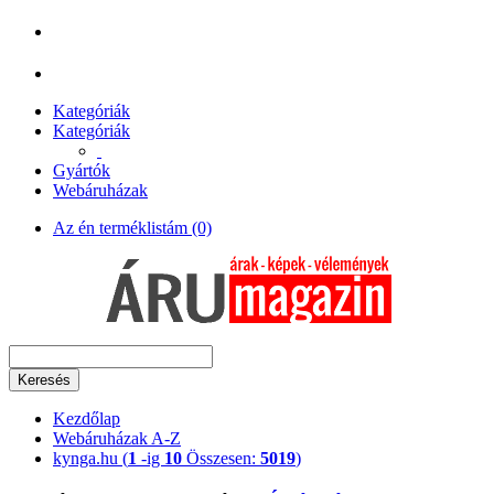
Kategóriák
Kategóriák
Gyártók
Webáruházak
Az én terméklistám (0)
Keresés
Kezdőlap
Webáruházak A-Z
kynga.hu (
1
-ig
10
Összesen:
5019
)