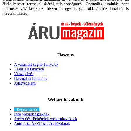
általa keresett termékek áráról, tulajdonságairól. Optimális kiindulási pont
internetes vásárlásokhoz, hiszen itt egy helyen több áruház kínálatát is
megtekintheted.
Hasznos
A vásárlást segítő funkciók
Vásárlási tanácsok
Visszajelzés
Használati feltételek
Adatvédelem
Webáruházaknak
- Regisztráció -
Info webáruházaknak
Szerződési Feltételek webáruházaknak
Automata ÁSZF webáruházaknak