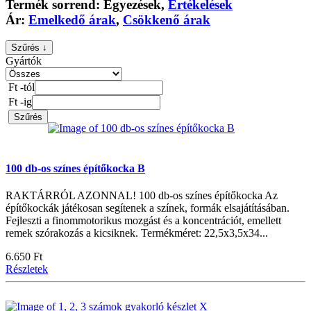
Termék sorrend:
Egyezések
,
Értékelések
Ár:
Emelkedő árak
,
Csökkenő árak
Szűrés ↓
Gyártók
Ft -tól
Ft -ig
Szűrés
100 db-os színes építőkocka B
RAKTÁRRÓL AZONNAL! 100 db-os színes építőkocka Az
építőkockák játékosan segítenek a színek, formák elsajátításában.
Fejleszti a finommotorikus mozgást és a koncentrációt, emellett
remek szórakozás a kicsiknek. Termékméret: 22,5x3,5x34...
6.650 Ft
Részletek