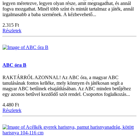
legyen méretezve, legyen olyan része, amit megragadhat, és annál
fogva mozgathat. Minél több színt és mintát tartalmaz a játék, annál
izgalmasabb a baba szemének. A kézbevehető...
2.315 Ft
Részletek
ABC óra B
RAKTÁRRÓL AZONNAL! Az ABC óra, a magyar ABC
tanulásának fontos kelléke, mely könnyen és játékosan segít a
magyar ABC betűinek elsajátításában. Az ABC minden betűjéhez
egy azonos betűvel kezdődő szót rendel. Csoportos foglalkozás...
4.480 Ft
Részletek