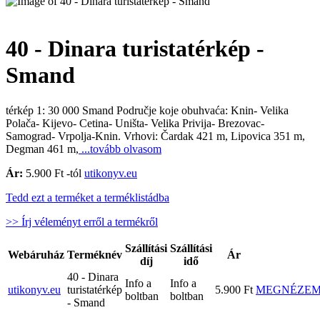
40 - Dinara turistatérkép -
Smand
térkép 1: 30 000 Smand Područje koje obuhvaća: Knin- Velika
Polača- Kijevo- Cetina- Uništa- Velika Privija- Brezovac-
Samograd- Vrpolja-Knin. Vrhovi: Čardak 421 m, Lipovica 351 m,
Degman 461 m,
...tovább olvasom
Ár:
5.900 Ft -tól
utikonyv.eu
Tedd ezt a terméket a terméklistádba
>> Írj véleményt erről a termékről
Szállítási
Szállítási
Webáruház
Terméknév
Ár
díj
idő
40 - Dinara
Info a
Info a
utikonyv.eu
turistatérkép
5.900 Ft
MEGNÉZE
boltban
boltban
- Smand