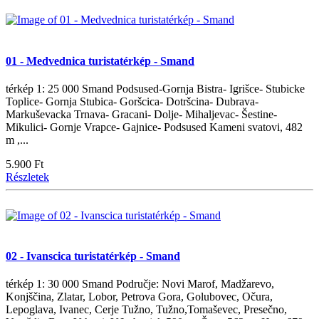
01 - Medvednica turistatérkép - Smand
térkép 1: 25 000 Smand Podsused-Gornja Bistra- Igrišce- Stubicke
Toplice- Gornja Stubica- Goršcica- Dotršcina- Dubrava-
Markuševacka Trnava- Gracani- Dolje- Mihaljevac- Šestine-
Mikulici- Gornje Vrapce- Gajnice- Podsused Kameni svatovi, 482
m ,...
5.900 Ft
Részletek
02 - Ivanscica turistatérkép - Smand
térkép 1: 30 000 Smand Područje: Novi Marof, Madžarevo,
Konjščina, Zlatar, Lobor, Petrova Gora, Golubovec, Očura,
Lepoglava, Ivanec, Cerje Tužno, Tužno,Tomaševec, Presečno,