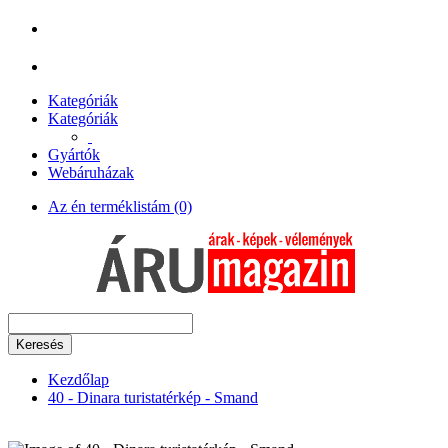
Kategóriák
Kategóriák
Gyártók
Webáruházak
Az én terméklistám (0)
Keresés
Kezdőlap
40 - Dinara turistatérkép - Smand