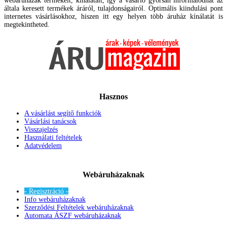
webáruházak termékeit, kínálatait, így a vásárló gyorsan informálódhat az
általa keresett termékek áráról, tulajdonságairól. Optimális kiindulási pont
internetes vásárlásokhoz, hiszen itt egy helyen több áruház kínálatát is
megtekintheted.
Hasznos
A vásárlást segítő funkciók
Vásárlási tanácsok
Visszajelzés
Használati feltételek
Adatvédelem
Webáruházaknak
- Regisztráció -
Info webáruházaknak
Szerződési Feltételek webáruházaknak
Automata ÁSZF webáruházaknak