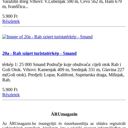
Varaždin Breg Vrhovi: V.Lubenjak 590 m, Čevo 562 m, Ham 679
m, Ivanščica...
5.900 Ft
Részletek
20a - Rab sziget turistatérkép - Smand
térkép 1: 25 000 Smand Područje koje obuhvaća: cijeli otok Rab i
Goli Otok. Vrhovi: Kamenjak 409 m, Srednjak 331 m, Glavina 227
m(Goli otok). Predjeli: Lopar, Kalifront, Supetarska draga, Mišnjak,
Rab.
5.900 Ft
Részletek
ÁRUmagazin
Az ÁRUmagazin.hu összegyűjti és összehasonlítja az oldalra regisztrált