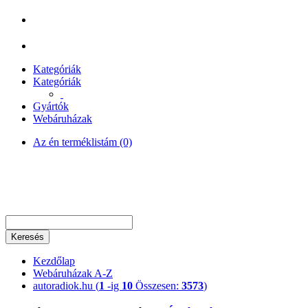
Kategóriák
Kategóriák
Gyártók
Webáruházak
Az én terméklistám (0)
Keresés
Kezdőlap
Webáruházak A-Z
autoradiok.hu (
1
-ig
10
Összesen:
3573
)