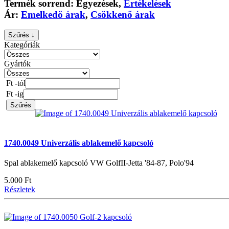
Termék sorrend:
Egyezések
,
Értékelések
Ár:
Emelkedő árak
,
Csökkenő árak
Szűrés ↓
Kategóriák
Gyártók
Ft -tól
Ft -ig
Szűrés
1740.0049 Univerzális ablakemelő kapcsoló
Spal ablakemelő kapcsoló VW GolfII-Jetta '84-87, Polo'94
5.000 Ft
Részletek