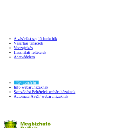
A vásárlást segítő funkciók
Vásárlási tanácsok
Visszajelzés
Használati feltételek
Adatvédelem
- Regisztráció -
Info webáruházaknak
Szerződési Feltételek webáruházaknak
Automata ÁSZF webáruházaknak