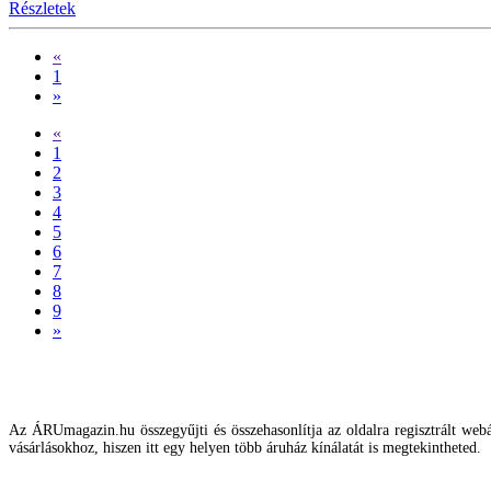
Részletek
«
1
»
«
1
2
3
4
5
6
7
8
9
»
Az ÁRUmagazin.hu összegyűjti és összehasonlítja az oldalra regisztrált webár
vásárlásokhoz, hiszen itt egy helyen több áruház kínálatát is megtekintheted.