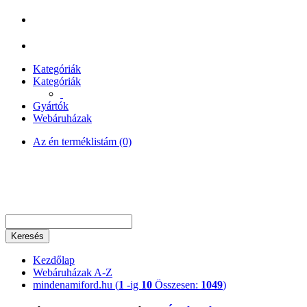
Kategóriák
Kategóriák
Gyártók
Webáruházak
Az én terméklistám (0)
Keresés
Kezdőlap
Webáruházak A-Z
mindenamiford.hu (
1
-ig
10
Összesen:
1049
)