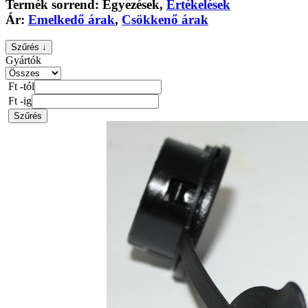
Termék sorrend:
Egyezések
,
Értékelések
Ár:
Emelkedő árak
,
Csökkenő árak
Szűrés ↓
Gyártók
Ft -tól
Ft -ig
Szűrés