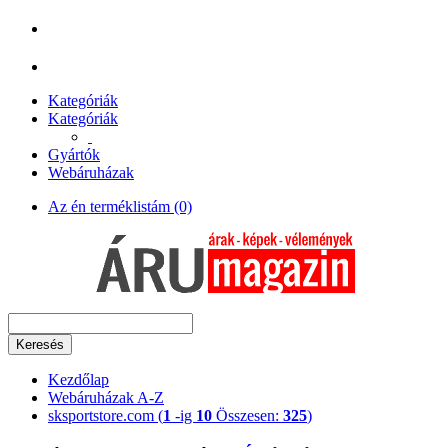
Kategóriák
Kategóriák
Gyártók
Webáruházak
Az én terméklistám (0)
Keresés
Kezdőlap
Webáruházak A-Z
sksportstore.com (
1
-ig
10
Összesen:
325
)