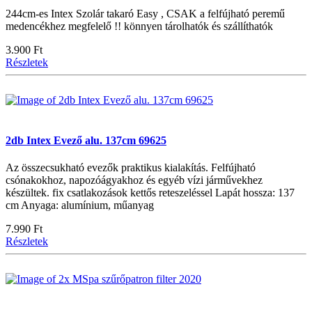
244cm-es Intex Szolár takaró Easy , CSAK a felfújható peremű
medencékhez megfelelő !! könnyen tárolhatók és szállíthatók
3.900 Ft
Részletek
2db Intex Evező alu. 137cm 69625
Az összecsukható evezők praktikus kialakítás. Felfújható
csónakokhoz, napozóágyakhoz és egyéb vízi járművekhez
készültek. fix csatlakozások kettős reteszeléssel Lapát hossza: 137
cm Anyaga: alumínium, műanyag
7.990 Ft
Részletek