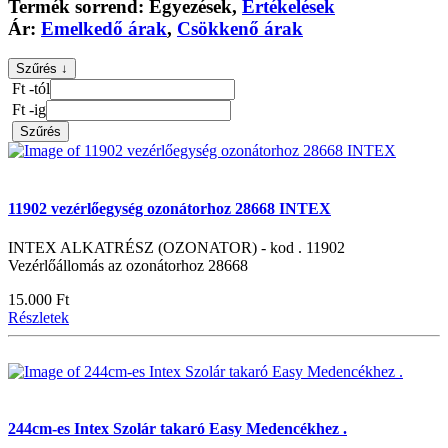
Termék sorrend:
Egyezések
,
Értékelések
Ár:
Emelkedő árak
,
Csökkenő árak
Szűrés ↓
Ft -tól
Ft -ig
Szűrés
11902 vezérlőegység ozonátorhoz 28668 INTEX
INTEX ALKATRÉSZ (OZONATOR) - kod . 11902
Vezérlőállomás az ozonátorhoz 28668
15.000 Ft
Részletek
244cm-es Intex Szolár takaró Easy Medencékhez .