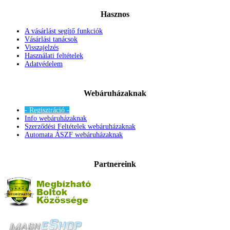
Hasznos
A vásárlást segítő funkciók
Vásárlási tanácsok
Visszajelzés
Használati feltételek
Adatvédelem
Webáruházaknak
- Regisztráció -
Info webáruházaknak
Szerződési Feltételek webáruházaknak
Automata ÁSZF webáruházaknak
Partnereink