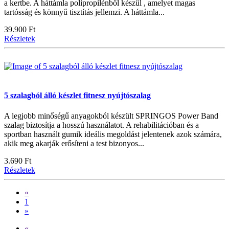
a kertbe. A háttámla polipropilénből készül , amelyet magas
tartósság és könnyű tisztítás jellemzi. A háttámla...
39.900 Ft
Részletek
5 szalagból álló készlet fitnesz nyújtószalag
A legjobb minőségű anyagokból készült SPRINGOS Power Band
szalag biztosítja a hosszú használatot. A rehabilitációban és a
sportban használt gumik ideális megoldást jelentenek azok számára,
akik meg akarják erősíteni a test bizonyos...
3.690 Ft
Részletek
«
1
»
«