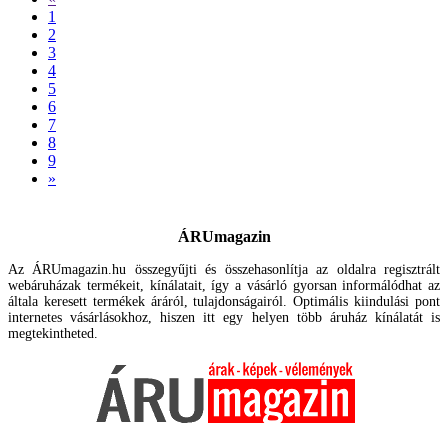
1
2
3
4
5
6
7
8
9
»
ÁRUmagazin
Az ÁRUmagazin.hu összegyűjti és összehasonlítja az oldalra regisztrált
webáruházak termékeit, kínálatait, így a vásárló gyorsan informálódhat az
általa keresett termékek áráról, tulajdonságairól. Optimális kiindulási pont
internetes vásárlásokhoz, hiszen itt egy helyen több áruház kínálatát is
megtekintheted.