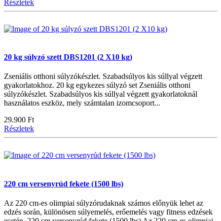
Részletek
20 kg súlyzó szett DBS1201 (2 X10 kg)
Zseniális otthoni súlyzókészlet. Szabadsúlyos kis súllyal végzett
gyakorlatokhoz. 20 kg egykezes súlyzó set Zseniális otthoni
súlyzókészlet. Szabadsúlyos kis súllyal végzett gyakorlatoknál
használatos eszköz, mely számtalan izomcsoport...
29.900 Ft
Részletek
220 cm versenyrúd fekete (1500 lbs)
Az 220 cm-es olimpiai súlyzórudaknak számos előnyük lehet az
edzés során, különösen súlyemelés, erőemelés vagy fitness edzések
esetén. 220 cm versenyrúd fekete (1500 lbs) Az 220 cm-es olimpiai