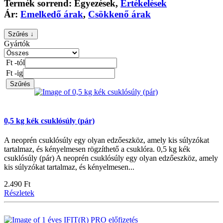
Termék sorrend:
Egyezések
,
Értékelések
Ár:
Emelkedő árak
,
Csökkenő árak
Szűrés ↓
Gyártók
Ft -tól
Ft -ig
Szűrés
0,5 kg kék csuklósúly (pár)
A neoprén csuklósúly egy olyan edzőeszköz, amely kis súlyzókat
tartalmaz, és kényelmesen rögzíthető a csuklóra. 0,5 kg kék
csuklósúly (pár) A neoprén csuklósúly egy olyan edzőeszköz, amely
kis súlyzókat tartalmaz, és kényelmesen...
2.490 Ft
Részletek