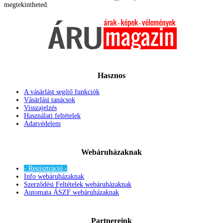
megtekintheted.
Hasznos
A vásárlást segítő funkciók
Vásárlási tanácsok
Visszajelzés
Használati feltételek
Adatvédelem
Webáruházaknak
- Regisztráció -
Info webáruházaknak
Szerződési Feltételek webáruházaknak
Automata ÁSZF webáruházaknak
Partnereink