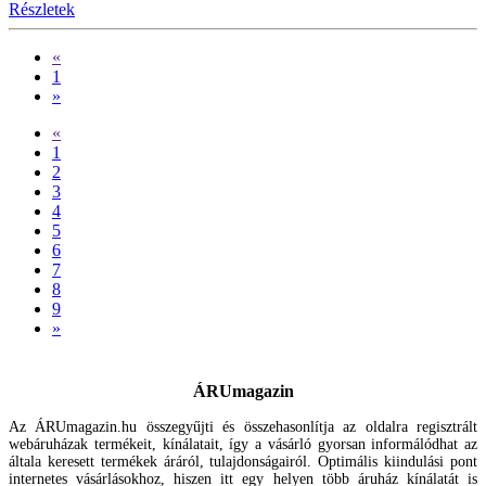
Részletek
«
1
»
«
1
2
3
4
5
6
7
8
9
»
ÁRUmagazin
Az ÁRUmagazin.hu összegyűjti és összehasonlítja az oldalra regisztrált
webáruházak termékeit, kínálatait, így a vásárló gyorsan informálódhat az
általa keresett termékek áráról, tulajdonságairól. Optimális kiindulási pont
internetes vásárlásokhoz, hiszen itt egy helyen több áruház kínálatát is