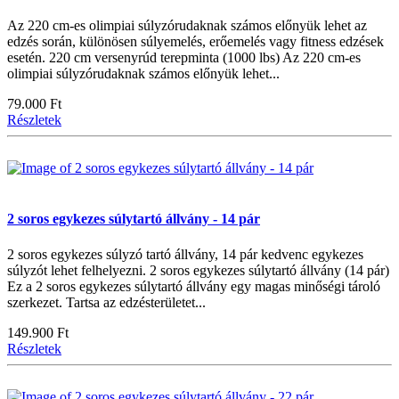
Az 220 cm-es olimpiai súlyzórudaknak számos előnyük lehet az
edzés során, különösen súlyemelés, erőemelés vagy fitness edzések
esetén. 220 cm versenyrúd terepminta (1000 lbs) Az 220 cm-es
olimpiai súlyzórudaknak számos előnyük lehet...
79.000 Ft
Részletek
2 soros egykezes súlytartó állvány - 14 pár
2 soros egykezes súlyzó tartó állvány, 14 pár kedvenc egykezes
súlyzót lehet felhelyezni. 2 soros egykezes súlytartó állvány (14 pár)
Ez a 2 soros egykezes súlytartó állvány egy magas minőségi tároló
szerkezet. Tartsa az edzésterületet...
149.900 Ft
Részletek