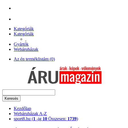
Kategóriák
Kategóriák
Gyártók
Webáruházak
Az én terméklistám (0)
Keresés
Kezdőlap
Webáruházak A-Z
sport8.hu (
1
-ig
10
Összesen:
1739
)