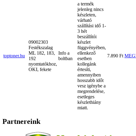
a termék
jelenleg nincs
készleten,
várható
szállítási idő 1-
3 hét
beszállítói
09002303
készlet
Festékszalag
függvényében,
ML 182, 183,
Info a
ellenkező
toptoner.hu
7.890 Ft
MEG
192
boltban
esetben
nyomtatókhoz,
kollegánk
OKI, fekete
értesíti,
amennyiben
hosszabb időt
vesz igénybe a
megrendelése,
esetleges
készlethiány
miatt.
Partnereink