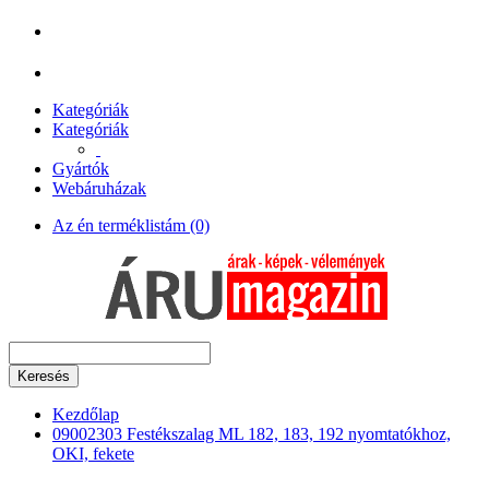
Kategóriák
Kategóriák
Gyártók
Webáruházak
Az én terméklistám (0)
Keresés
Kezdőlap
09002303 Festékszalag ML 182, 183, 192 nyomtatókhoz,
OKI, fekete