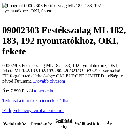
09002303 Festékszalag ML 182,
183, 192 nyomtatókhoz, OKI,
fekete
09002303 Festékszalag ML 182, 183, 192 nyomtatókhoz, OKI,
fekete ML 182/183/192/193/280/320/321/3320/3321 Gyártó/első
EU forgalmazó elérhetősége: OKI EUROPE LIMITED, odštěpný
závod Futurama
...tovább olvasom
Ár:
7.890 Ft -tól
toptoner.hu
Tedd ezt a terméket a terméklistádba
>> Írj véleményt erről a termékről
Szállítási
Webáruház
Terméknév
Szállítási idő
Ár
díj