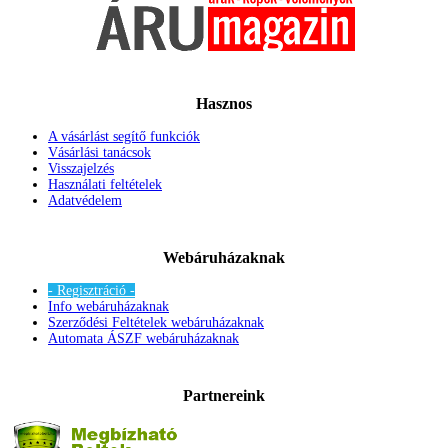
Hasznos
A vásárlást segítő funkciók
Vásárlási tanácsok
Visszajelzés
Használati feltételek
Adatvédelem
Webáruházaknak
- Regisztráció -
Info webáruházaknak
Szerződési Feltételek webáruházaknak
Automata ÁSZF webáruházaknak
Partnereink