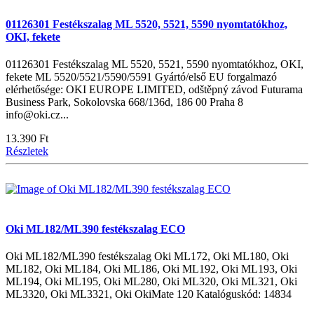
01126301 Festékszalag ML 5520, 5521, 5590 nyomtatókhoz,
OKI, fekete
01126301 Festékszalag ML 5520, 5521, 5590 nyomtatókhoz, OKI,
fekete ML 5520/5521/5590/5591 Gyártó/első EU forgalmazó
elérhetősége: OKI EUROPE LIMITED, odštěpný závod Futurama
Business Park, Sokolovska 668/136d, 186 00 Praha 8
info@oki.cz...
13.390 Ft
Részletek
Oki ML182/ML390 festékszalag ECO
Oki ML182/ML390 festékszalag Oki ML172, Oki ML180, Oki
ML182, Oki ML184, Oki ML186, Oki ML192, Oki ML193, Oki
ML194, Oki ML195, Oki ML280, Oki ML320, Oki ML321, Oki
ML3320, Oki ML3321, Oki OkiMate 120 Katalóguskód: 14834