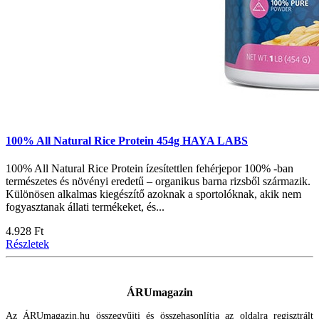
100% All Natural Rice Protein 454g HAYA LABS
100% All Natural Rice Protein ízesítettlen fehérjepor 100% -ban
természetes és növényi eredetű – organikus barna rizsből származik.
Különösen alkalmas kiegészítő azoknak a sportolóknak, akik nem
fogyasztanak állati termékeket, és...
4.928 Ft
Részletek
ÁRUmagazin
Az ÁRUmagazin.hu összegyűjti és összehasonlítja az oldalra regisztrált