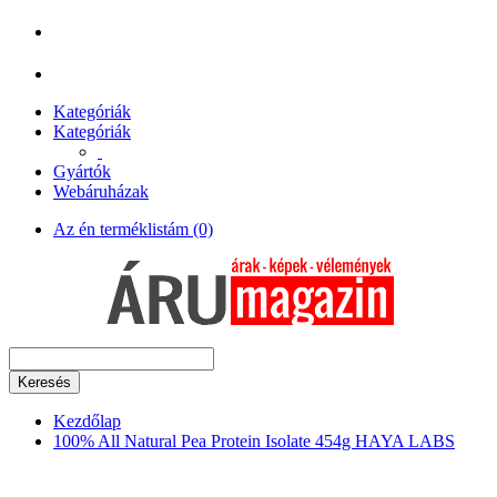
Kategóriák
Kategóriák
Gyártók
Webáruházak
Az én terméklistám (0)
Keresés
Kezdőlap
100% All Natural Pea Protein Isolate 454g HAYA LABS