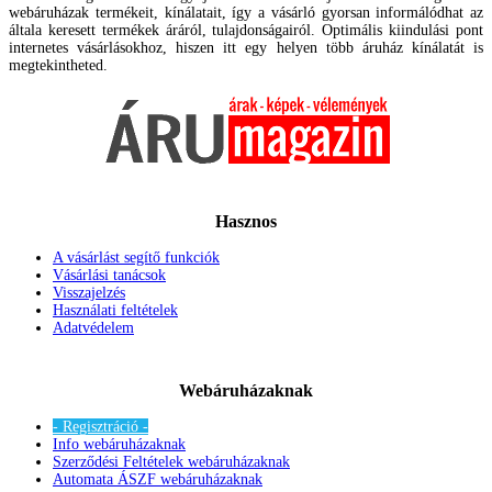
webáruházak termékeit, kínálatait, így a vásárló gyorsan informálódhat az
általa keresett termékek áráról, tulajdonságairól. Optimális kiindulási pont
internetes vásárlásokhoz, hiszen itt egy helyen több áruház kínálatát is
megtekintheted.
Hasznos
A vásárlást segítő funkciók
Vásárlási tanácsok
Visszajelzés
Használati feltételek
Adatvédelem
Webáruházaknak
- Regisztráció -
Info webáruházaknak
Szerződési Feltételek webáruházaknak
Automata ÁSZF webáruházaknak