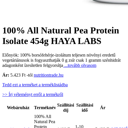
100% All Natural Pea Protein
Isolate 454g HAYA LABS
Előnyök: 100% borsófehérje-izolátum teljesen növényi eredetű
vegetáriánusok is fogyaszthatják 0 g zsír csak 1 gramm szénhidrát
adagonként ízesítetlen felgyorsítja
...tovább olvasom
Ár:
5.423 Ft -tól
nutritiontrade.hu
Tedd ezt a terméket a terméklistádba
>> Írj véleményt erről a termékről
Szállítási
Szállítási
Webáruház
Terméknév
Ár
díj
idő
100% All
Natural Pea
Protein
1-10