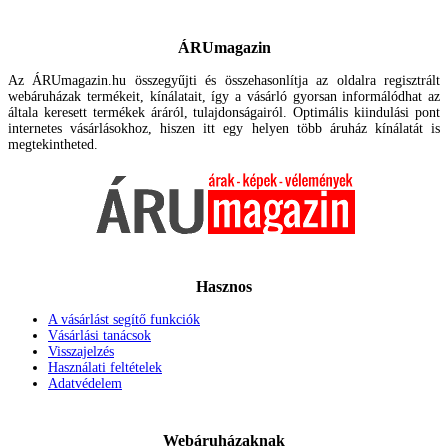
ÁRUmagazin
Az ÁRUmagazin.hu összegyűjti és összehasonlítja az oldalra regisztrált
webáruházak termékeit, kínálatait, így a vásárló gyorsan informálódhat az
általa keresett termékek áráról, tulajdonságairól. Optimális kiindulási pont
internetes vásárlásokhoz, hiszen itt egy helyen több áruház kínálatát is
megtekintheted.
Hasznos
A vásárlást segítő funkciók
Vásárlási tanácsok
Visszajelzés
Használati feltételek
Adatvédelem
Webáruházaknak