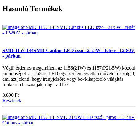
Hasonló Termékek
SMD-1157-144SMD Canbus LED izzó - 21/5W - fehér - 12-80V
- párban
Végül érdemes megemlíteni az 1156(21W) és 1157(P21/5W) közötti
különbséget, a 1156-os LED egyszerűen egyetlen műveletre szolgál,
ami azt jelenti, hogy irányjelzőre vagy be-/kikapcsoló világítás
funkcióra használják, míg az 1157...
3.890 Ft
Részletek