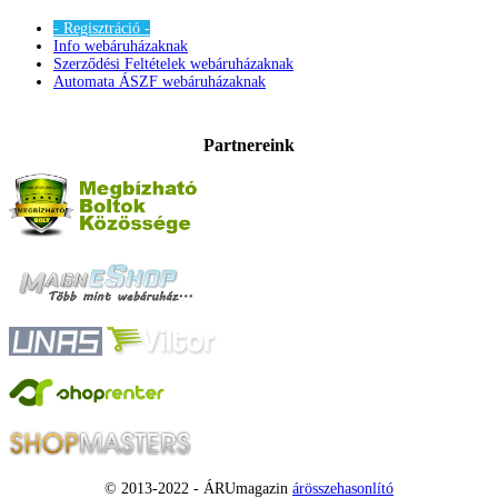
- Regisztráció -
Info webáruházaknak
Szerződési Feltételek webáruházaknak
Automata ÁSZF webáruházaknak
Partnereink
© 2013-2022 - ÁRUmagazin
árösszehasonlító