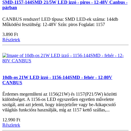
SMD-1157-144SMD 21/5W LED izzó - piros - 12-48V Canbus -
párban
CANBUS rendszer! LED típusa: SMD LED-ek száma: 144db
Működési feszültség: 12-48V Szín: piros Foglalat: 1157
3.890 Ft
Részletek
10db-os 21W LED izzó - 1156-144SMD - fehér - 12-80V
CANBUS
Érdemes megemlíteni az 1156(21W) és 1157(P21/5W) közötti
különbséget. A 1156-os LED egyszerűen egyetlen műveletre
szolgál, ami azt jelenti, hogy irányjelzőre vagy be-/kikapcsoló
világítás funkcióra használják, míg az 1157 kettő szállas,...
12.990 Ft
Részletek