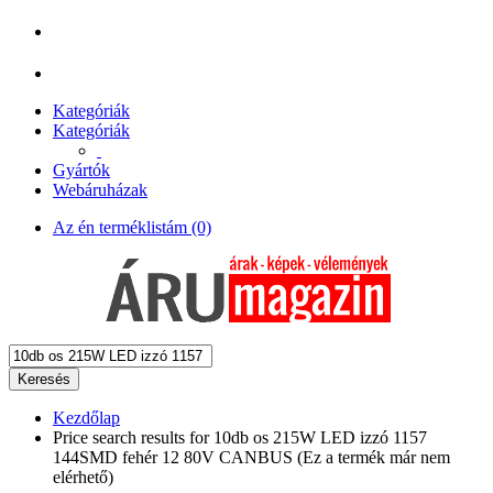
Kategóriák
Kategóriák
Gyártók
Webáruházak
Az én terméklistám (0)
Keresés
Kezdőlap
Price search results for 10db os 215W LED izzó 1157
144SMD fehér 12 80V CANBUS (Ez a termék már nem
elérhető)