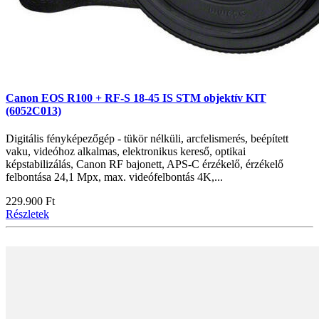
Canon EOS R100 + RF-S 18-45 IS STM objektív KIT
(6052C013)
Digitális fényképezőgép - tükör nélküli, arcfelismerés, beépített
vaku, videóhoz alkalmas, elektronikus kereső, optikai
képstabilizálás, Canon RF bajonett, APS-C érzékelő, érzékelő
felbontása 24,1 Mpx, max. videófelbontás 4K,...
229.900 Ft
Részletek