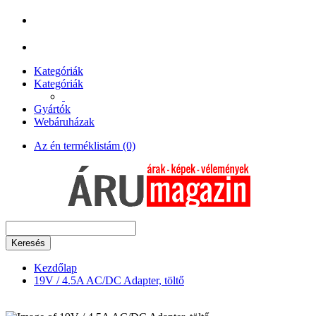
Kategóriák
Kategóriák
Gyártók
Webáruházak
Az én terméklistám (0)
Keresés
Kezdőlap
19V / 4.5A AC/DC Adapter, töltő