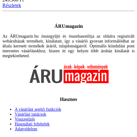
Részletek
ÁRUmagazin
Az ÁRUmagazin.hu összegyűjti és összehasonlítja az oldalra regisztrált
webáruházak termékeit, kínálatait, így a vásárló gyorsan informálódhat az
általa keresett termékek áráról, tulajdonságairól. Optimális kiindulási pont
internetes vásárlásokhoz, hiszen itt egy helyen több áruház kínálatát is
megtekintheted.
Hasznos
A vásárlást segítő funkciók
Vásárlási tanácsok
Visszajelzés
Használati feltételek
Adatvédelem