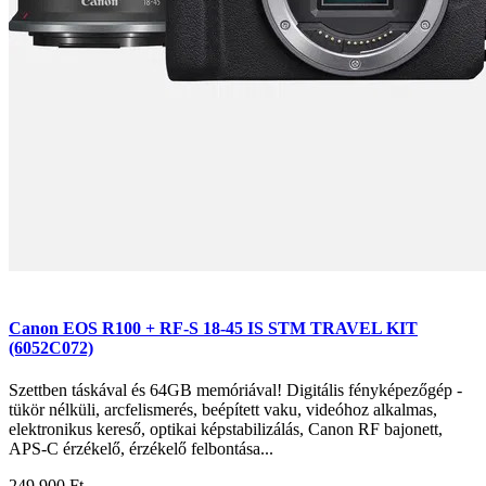
Canon EOS R100 + RF-S 18-45 IS STM TRAVEL KIT
(6052C072)
Szettben táskával és 64GB memóriával! Digitális fényképezőgép -
tükör nélküli, arcfelismerés, beépített vaku, videóhoz alkalmas,
elektronikus kereső, optikai képstabilizálás, Canon RF bajonett,
APS-C érzékelő, érzékelő felbontása...
249.900 Ft