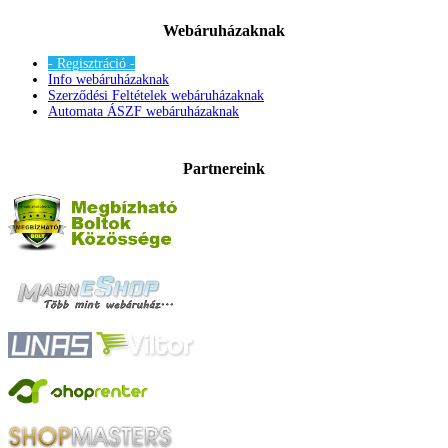
Webáruházaknak
- Regisztráció -
Info webáruházaknak
Szerződési Feltételek webáruházaknak
Automata ÁSZF webáruházaknak
Partnereink