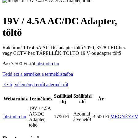
19V / 4.5A AC/DC Adapter,
töltő
Raktáron! 19V4.5A AC DC adapter töltő 5050, 3528 LED-hez
vagy CCTV-hez TÁPELLÉK TÖLTŐ 19 V-os adapter töltő
Ár:
3.500 Ft -tól
bbstudio.hu
Tedd ezt a terméket a terméklistádba
>> Írj véleményt erről a termékről
Szállítási
Szállítási
Webáruház
Terméknév
Ár
díj
idő
19V / 4.5A
AC/DC
Azonnal
bbstudio.hu
1790 Ft
3.500 Ft
MEGNÉZE
Adapter,
átvehető!
töltő