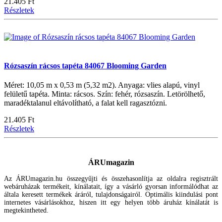
21.405 Ft
Részletek
Rózsaszín rácsos tapéta 84067 Blooming Garden
Méret: 10,05 m x 0,53 m (5,32 m2). Anyaga: vlies alapú, vinyl
felületű tapéta. Minta: rácsos. Szín: fehér, rózsaszín. Letörölhető,
maradéktalanul eltávolítható, a falat kell ragasztózni.
21.405 Ft
Részletek
ÁRUmagazin
Az ÁRUmagazin.hu összegyűjti és összehasonlítja az oldalra regisztrált
webáruházak termékeit, kínálatait, így a vásárló gyorsan informálódhat az
általa keresett termékek áráról, tulajdonságairól. Optimális kiindulási pont
internetes vásárlásokhoz, hiszen itt egy helyen több áruház kínálatát is
megtekintheted.