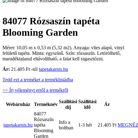
84077 Rózsaszín tapéta
Blooming Garden
Méret: 10,05 m x 0,53 m (5,32 m2). Anyaga: vlies alapú, vinyl
felületű tapéta. Minta: egyszínű. Szín: rózsaszín. Letörölhető,
maradéktalanul eltávolítható, a falat kell ragasztózni.
Ár:
21.405 Ft -tól
tapetakarnis.hu
Tedd ezt a terméket a terméklistádba
>> Írj véleményt erről a termékről
Szállítási
Szállítási
Webáruház
Terméknév
Ár
díj
idő
84077
Rózsaszín
Info a
tapetakarnis.hu
tapéta
1-3 hét
21.405 Ft
MEGNÉ
boltban
Blooming
Garden