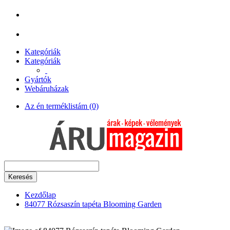
Kategóriák
Kategóriák
Gyártók
Webáruházak
Az én terméklistám (0)
Keresés
Kezdőlap
84077 Rózsaszín tapéta Blooming Garden