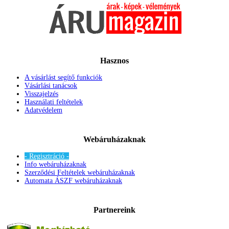
Hasznos
A vásárlást segítő funkciók
Vásárlási tanácsok
Visszajelzés
Használati feltételek
Adatvédelem
Webáruházaknak
- Regisztráció -
Info webáruházaknak
Szerződési Feltételek webáruházaknak
Automata ÁSZF webáruházaknak
Partnereink