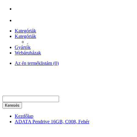
Kategóriák
Kategóriák
Gyártók
Webáruházak
Az én terméklistám (0)
Keresés
Kezdőlap
ADATA Pendrive 16GB, C008, Fehér