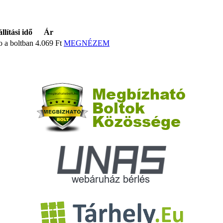
llítási idő
Ár
o a boltban
4.069 Ft
MEGNÉZEM