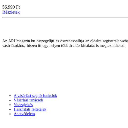
56.990 Ft
Részletek
Az ÁRUmagazin.hu összegyűjti és összehasonlítja az oldalra regisztrált webár
vásárlásokhoz, hiszen itt egy helyen több áruház kínálatát is megtekintheted.
A vásárlást segítő funkciók
Vásárlási tanácsok
Visszajelzés
Használati feltételek
Adatvédelem