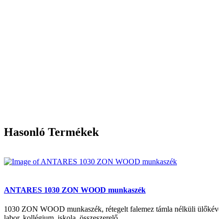
Hasonló Termékek
ANTARES 1030 ZON WOOD munkaszék
1030 ZON WOOD munkaszék, rétegelt falemez támla nélküli ülőkével F
labor, kollégium, iskola, összeszerelő...