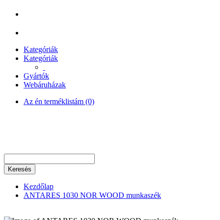
Kategóriák
Kategóriák
Gyártók
Webáruházak
Az én terméklistám (0)
Keresés
Kezdőlap
ANTARES 1030 NOR WOOD munkaszék