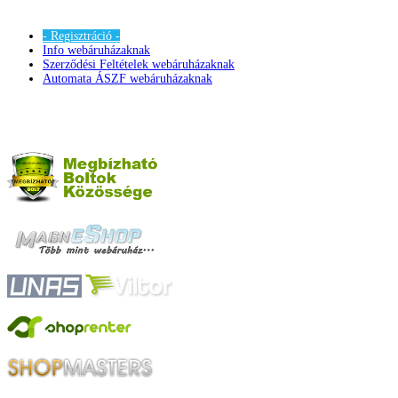
- Regisztráció -
Info webáruházaknak
Szerződési Feltételek webáruházaknak
Automata ÁSZF webáruházaknak