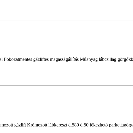
l Fokozatmentes gázliftes magasságállítás Műanyag lábcsillag gör
ott gázlift Krómozott lábkereszt d.580 d.50 fékezhető parkettagörgők