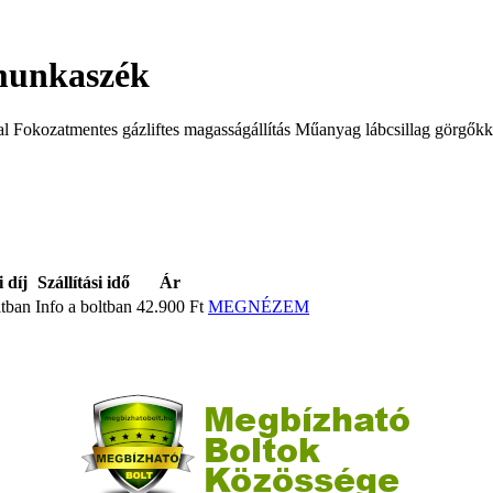
unkaszék
okozatmentes gázliftes magasságállítás Műanyag lábcsillag görgőkkel
i díj
Szállítási idő
Ár
ltban
Info a boltban
42.900 Ft
MEGNÉZEM