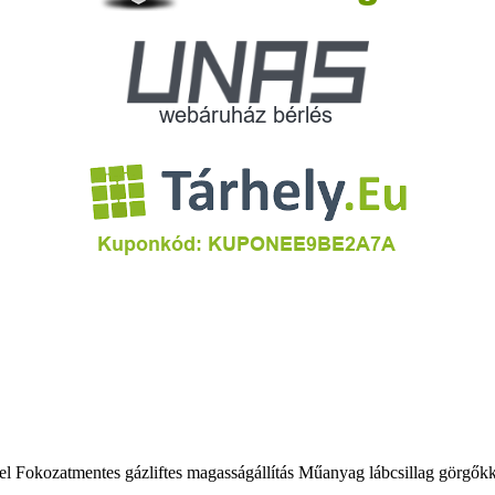
okozatmentes gázliftes magasságállítás Műanyag lábcsillag görgőkkel