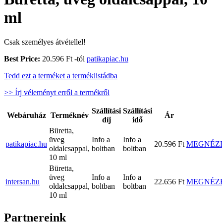
ml
Csak személyes átvétellel!
Best Price:
20.596 Ft -tól
patikapiac.hu
Tedd ezt a terméket a terméklistádba
>> Írj véleményt erről a termékről
Szállítási
Szállítási
Webáruház
Terméknév
Ár
díj
idő
Büretta,
üveg
Info a
Info a
patikapiac.hu
20.596 Ft
MEGNÉZ
oldalcsappal,
boltban
boltban
10 ml
Büretta,
üveg
Info a
Info a
intersan.hu
22.656 Ft
MEGNÉZ
oldalcsappal,
boltban
boltban
10 ml
Partnereink