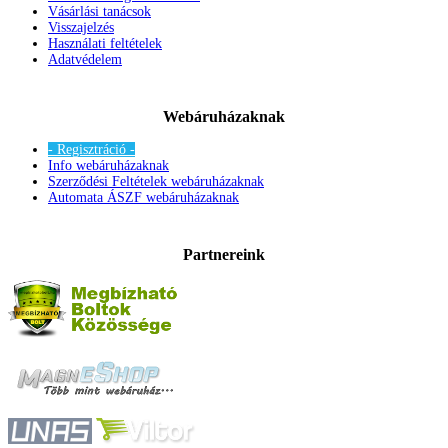
Vásárlási tanácsok
Visszajelzés
Használati feltételek
Adatvédelem
Webáruházaknak
- Regisztráció -
Info webáruházaknak
Szerződési Feltételek webáruházaknak
Automata ÁSZF webáruházaknak
Partnereink