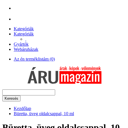
Kategóriák
Kategóriák
Gyártók
Webáruházak
Az én terméklistám (0)
Keresés
Kezdőlap
Büretta, üveg oldalcsappal, 10 ml
Büretta, üveg oldalcsappal, 10