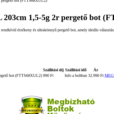
UL 203cm 1,5-5g 2r pergető bot 
kívül érzékeny és ultrakönnyű pergető bot, amely ideális választás a
Szállítási díj
Szállítási idő
Ár
pergető bot (FTTS68XUL2)
990 Ft
Info a boltban
32.990 Ft
MEG