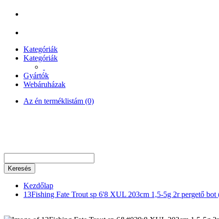
Kategóriák
Kategóriák
Gyártók
Webáruházak
Az én terméklistám (0)
Keresés
Kezdőlap
13Fishing Fate Trout sp 6'8 XUL 203cm 1,5-5g 2r pergető b