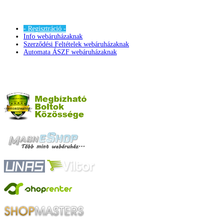
- Regisztráció -
Info webáruházaknak
Szerződési Feltételek webáruházaknak
Automata ÁSZF webáruházaknak