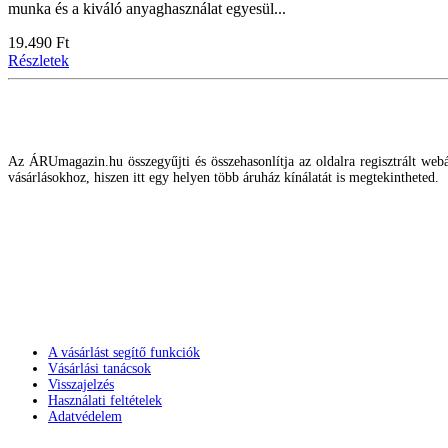
munka és a kiváló anyaghasználat egyesül...
19.490 Ft
Részletek
Az ÁRUmagazin.hu összegyűjti és összehasonlítja az oldalra regisztrált webár
vásárlásokhoz, hiszen itt egy helyen több áruház kínálatát is megtekintheted.
A vásárlást segítő funkciók
Vásárlási tanácsok
Visszajelzés
Használati feltételek
Adatvédelem