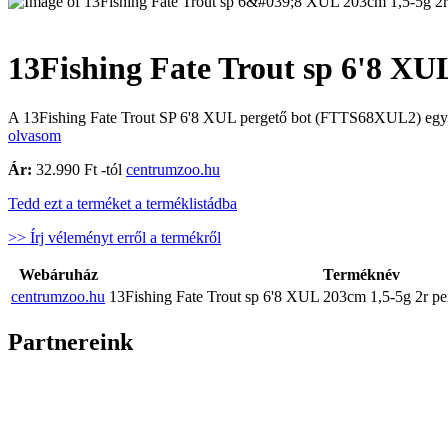
13Fishing Fate Trout sp 6'8 X
A 13Fishing Fate Trout SP 6'8 XUL pergető bot (FTTS68XUL2) egy rend
olvasom
Ár:
32.990 Ft -tól
centrumzoo.hu
Tedd ezt a terméket a terméklistádba
>> Írj véleményt erről a termékről
Webáruház
Terméknév
centrumzoo.hu
13Fishing Fate Trout sp 6'8 XUL 203cm 1,5-5g 2r 
Partnereink