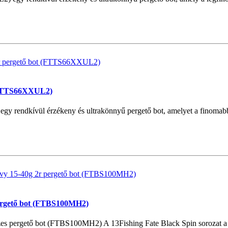
 (FTTS66XXUL2)
rendkívül érzékeny és ultrakönnyű pergető bot, amelyet a finomabb ho
pergető bot (FTBS100MH2)
s pergető bot (FTBS100MH2) A 13Fishing Fate Black Spin sorozat a mo