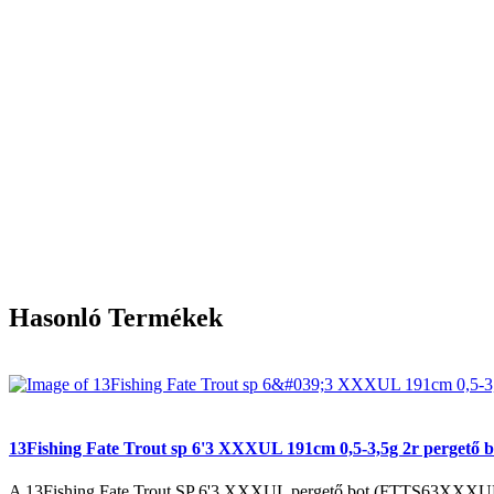
Hasonló Termékek
13Fishing Fate Trout sp 6'3 XXXUL 191cm 0,5-3,5g 2r perget
A 13Fishing Fate Trout SP 6'3 XXXUL pergető bot (FTTS63XXXUL2) eg