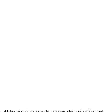
b horgászmódszerekhez lett tervezve, ideális választás a trout