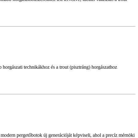
rgászati technikákhoz és a trout (pisztráng) horgászathoz
dern pergetőbotok új generációját képviseli, ahol a precíz mérnöki