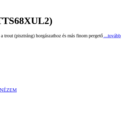
(FTTS68XUL2)
 trout (pisztráng) horgászathoz és más finom pergető
...tovább
NÉZEM