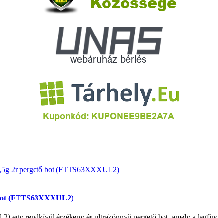
ő bot (FTTS63XXXUL2)
y rendkívül érzékeny és ultrakönnyű pergető bot, amely a legfinomab