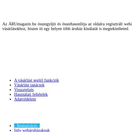
Az ÁRUmagazin.hu összegyűjti és összehasonlítja az oldalra regisztrált webár
vásárlásokhoz, hiszen itt egy helyen több áruház kínálatát is megtekintheted.
A vásárlást segítő funkciók
Vásárlási tanácsok
Visszajelzés
Használati feltételek
Adatvédelem
- Regisztráció -
Info webáruházaknak