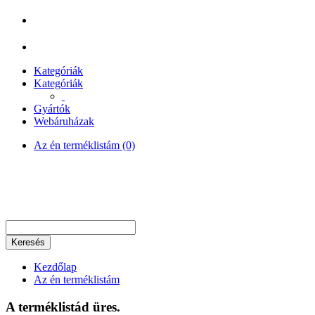
Kategóriák
Kategóriák
Gyártók
Webáruházak
Az én terméklistám (0)
Keresés
Kezdőlap
Az én terméklistám
A terméklistád üres.