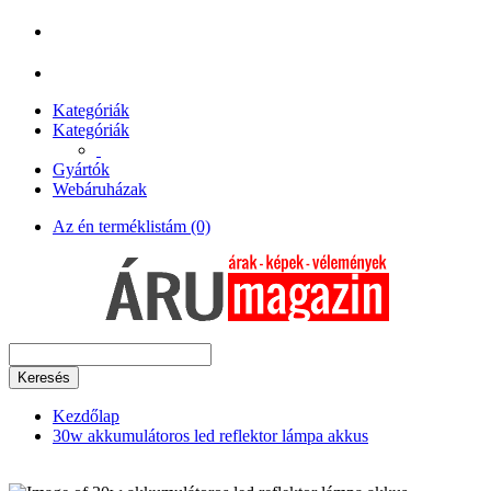
Kategóriák
Kategóriák
Gyártók
Webáruházak
Az én terméklistám (0)
Keresés
Kezdőlap
30w akkumulátoros led reflektor lámpa akkus