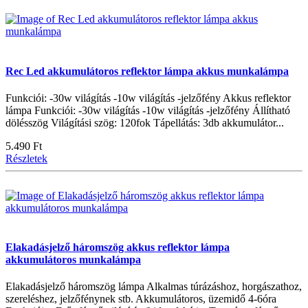
Rec Led akkumulátoros reflektor lámpa akkus munkalámpa
Funkciói: -30w világítás -10w világítás -jelzőfény Akkus reflektor
lámpa Funkciói: -30w világítás -10w világítás -jelzőfény Állítható
dölésszög Világítási szög: 120fok Tápellátás: 3db akkumulátor...
5.490 Ft
Részletek
Elakadásjelző háromszög akkus reflektor lámpa
akkumulátoros munkalámpa
Elakadásjelző háromszög lámpa Alkalmas túrázáshoz, horgászathoz,
szereléshez, jelzőfénynek stb. Akkumulátoros, üzemidő 4-6óra