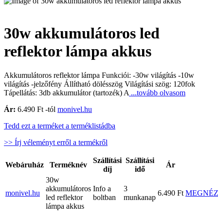
30w akkumulátoros led
reflektor lámpa akkus
Akkumulátoros reflektor lámpa Funkciói: -30w világítás -10w
világítás -jelzőfény Állítható dölésszög Világítási szög: 120fok
Tápellátás: 3db akkumulátor (tartozék) A
...tovább olvasom
Ár:
6.490 Ft -tól
monivel.hu
Tedd ezt a terméket a terméklistádba
>> Írj véleményt erről a termékről
Szállítási
Szállítási
Webáruház
Terméknév
Ár
díj
idő
30w
akkumulátoros
Info a
3
monivel.hu
6.490 Ft
MEGNÉ
led reflektor
boltban
munkanap
lámpa akkus