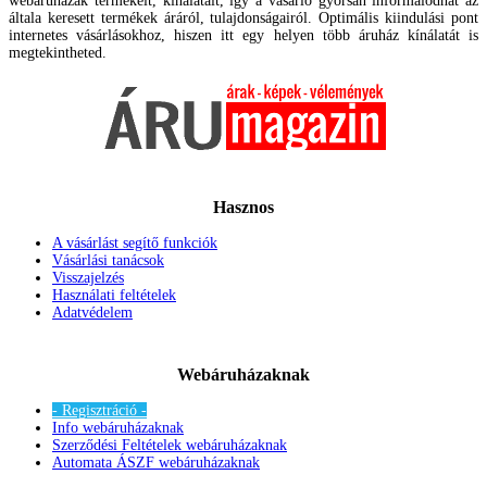
webáruházak termékeit, kínálatait, így a vásárló gyorsan informálódhat az
általa keresett termékek áráról, tulajdonságairól. Optimális kiindulási pont
internetes vásárlásokhoz, hiszen itt egy helyen több áruház kínálatát is
megtekintheted.
Hasznos
A vásárlást segítő funkciók
Vásárlási tanácsok
Visszajelzés
Használati feltételek
Adatvédelem
Webáruházaknak
- Regisztráció -
Info webáruházaknak
Szerződési Feltételek webáruházaknak
Automata ÁSZF webáruházaknak