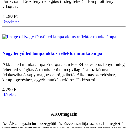
Funkciói: - Erős fényű világítás (hideg fehér) - Tompított fényű
világítás...
4.190 Ft
Részletek
Nagy fényű led lámpa akkus reflektor munkalámpa
Akkus led munkalámpa Energiatakarékos 34 ledes erős fényű hideg
fehér led világítás A munkaterület megvilágításához könnyen
felakasztható vagy mágnessel rögzíthető. Alkalmas szereléshez,
kempingezéshez, egyéb munkálatokhoz. Hálózatról...
4.290 Ft
Részletek
ÁRUmagazin
Az ÁRUmagazin.hu összegyűjti és összehasonlítja az oldalra regisztrált