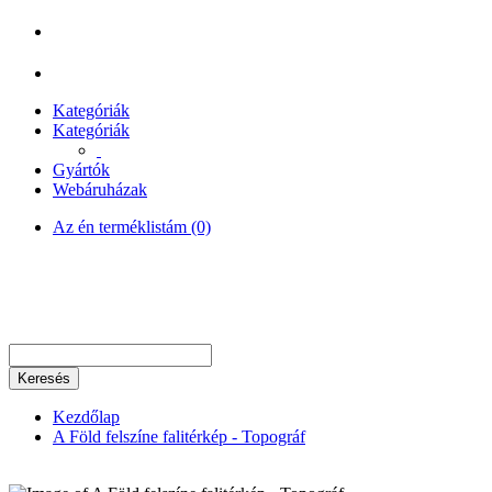
Kategóriák
Kategóriák
Gyártók
Webáruházak
Az én terméklistám (0)
Keresés
Kezdőlap
A Föld felszíne falitérkép - Topográf