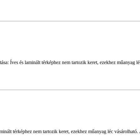
sa: Íves és laminált térképhez nem tartozik keret, ezekhez műanyag léc 
inált térképhez nem tartozik keret, ezekhez műanyag léc vásárolható. A k