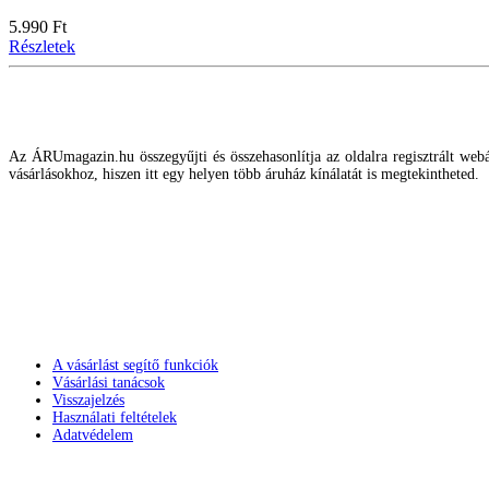
5.990 Ft
Részletek
Az ÁRUmagazin.hu összegyűjti és összehasonlítja az oldalra regisztrált webár
vásárlásokhoz, hiszen itt egy helyen több áruház kínálatát is megtekintheted.
A vásárlást segítő funkciók
Vásárlási tanácsok
Visszajelzés
Használati feltételek
Adatvédelem