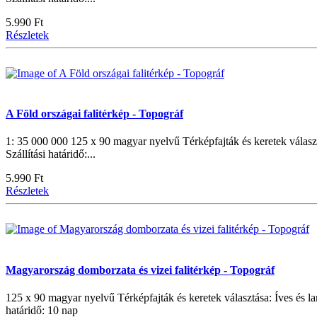
5.990 Ft
Részletek
A Föld országai falitérkép - Topográf
1: 35 000 000 125 x 90 magyar nyelvű Térképfajták és keretek választá
Szállítási határidő:...
5.990 Ft
Részletek
Magyarország domborzata és vizei falitérkép - Topográf
125 x 90 magyar nyelvű Térképfajták és keretek választása: Íves és lam
határidő: 10 nap