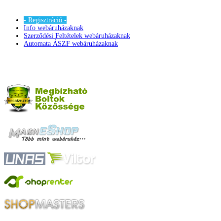
- Regisztráció -
Info webáruházaknak
Szerződési Feltételek webáruházaknak
Automata ÁSZF webáruházaknak