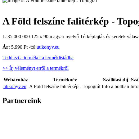
A Föld felszíne falitérkép - Top
1: 35 000 000 125 x 90 magyar nyelvű Térképfajták és keretek választ
Ár:
5.990 Ft -tól
utikonyv.eu
Tedd ezt a terméket a terméklistádba
>> Írj véleményt erről a termékről
Webáruház
Terméknév
Szállítási díj
Szál
utikonyv.eu
A Föld felszíne falitérkép - Topográf
Info a boltban
Info
Partnereink