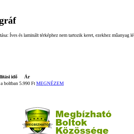
ográf
ása: Íves és laminált térképhez nem tartozik keret, ezekhez műanyag léc
lítási idő
Ár
 a boltban
5.990 Ft
MEGNÉZEM