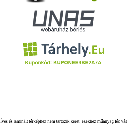
ves és laminált térképhez nem tartozik keret, ezekhez műanyag léc vásár