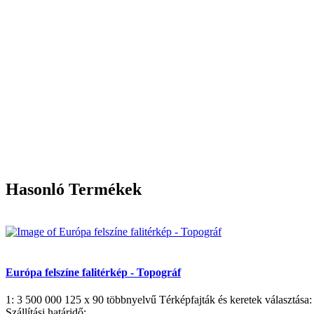
Hasonló Termékek
Európa felszíne falitérkép - Topográf
1: 3 500 000 125 x 90 többnyelvű Térképfajták és keretek választása: Í
Szállítási határidő:...