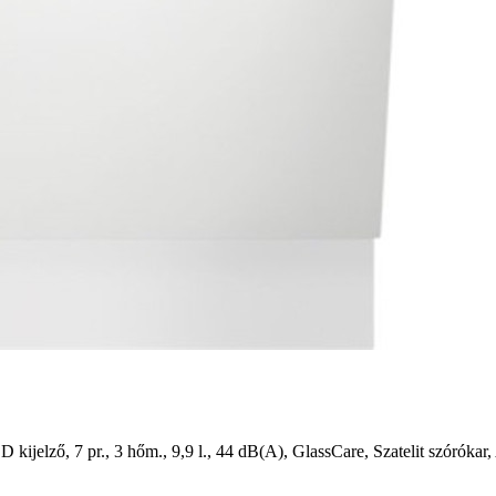
ED kijelző, 7 pr., 3 hőm., 9,9 l., 44 dB(A), GlassCare, Szatelit szóró