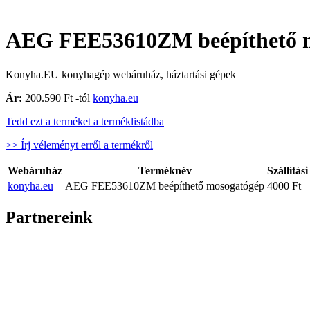
AEG FEE53610ZM beépíthető 
Konyha.EU konyhagép webáruház, háztartási gépek
Ár:
200.590 Ft -tól
konyha.eu
Tedd ezt a terméket a terméklistádba
>> Írj véleményt erről a termékről
Webáruház
Terméknév
Szállítási
konyha.eu
AEG FEE53610ZM beépíthető mosogatógép
4000 Ft
Partnereink