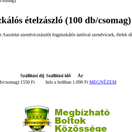
zkálós ételzászló (100 db/csomag)
 Ausztriai szendvicszászlót fogpiszkálós tartóval szendvicsek, ételek d
Szállítási díj
Szállítási idő
Ár
 db/csomag)
1550 Ft
Info a boltban
1.090 Ft
MEGNÉZEM