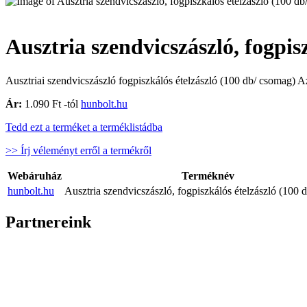
Ausztria szendvicszászló, fogpis
Ausztriai szendvicszászló fogpiszkálós ételzászló (100 db/ csomag) Az
Ár:
1.090 Ft -tól
hunbolt.hu
Tedd ezt a terméket a terméklistádba
>> Írj véleményt erről a termékről
Webáruház
Terméknév
hunbolt.hu
Ausztria szendvicszászló, fogpiszkálós ételzászló (100
Partnereink