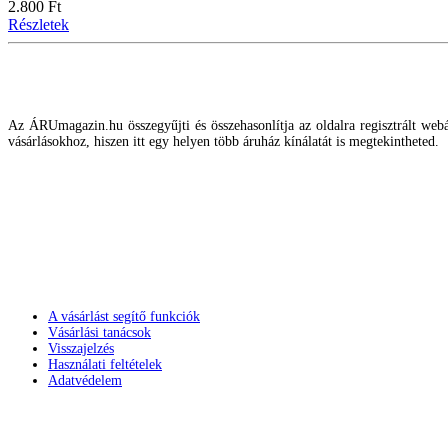
2.800 Ft
Részletek
Az ÁRUmagazin.hu összegyűjti és összehasonlítja az oldalra regisztrált webár
vásárlásokhoz, hiszen itt egy helyen több áruház kínálatát is megtekintheted.
A vásárlást segítő funkciók
Vásárlási tanácsok
Visszajelzés
Használati feltételek
Adatvédelem