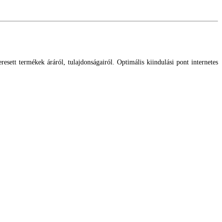
esett termékek áráról, tulajdonságairól. Optimális kiindulási pont internetes