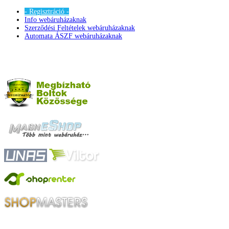
- Regisztráció -
Info webáruházaknak
Szerződési Feltételek webáruházaknak
Automata ÁSZF webáruházaknak