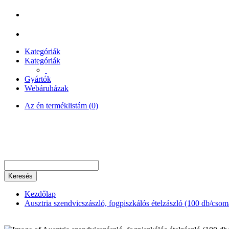
Kategóriák
Kategóriák
Gyártók
Webáruházak
Az én terméklistám (0)
Keresés
Kezdőlap
Ausztria szendvicszászló, fogpiszkálós ételzászló (100 db/csom