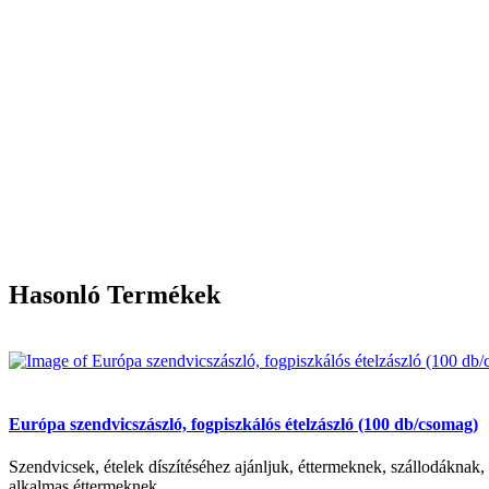
Hasonló Termékek
Európa szendvicszászló, fogpiszkálós ételzászló (100 db/csomag)
Szendvicsek, ételek díszítéséhez ajánljuk, éttermeknek, szállodáknak, 
alkalmas éttermeknek,...