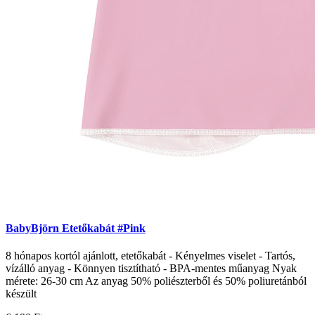
BabyBjörn Etetőkabát #Pink
8 hónapos kortól ajánlott, etetőkabát - Kényelmes viselet - Tartós,
vízálló anyag - Könnyen tisztítható - BPA-mentes műanyag Nyak
mérete: 26-30 cm Az anyag 50% poliészterből és 50% poliuretánból
készült