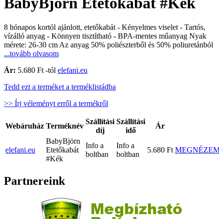
BabyBjörn Etetőkabát #Kék
8 hónapos kortól ajánlott, etetőkabát - Kényelmes viselet - Tartós,
vízálló anyag - Könnyen tisztítható - BPA-mentes műanyag Nyak
mérete: 26-30 cm Az anyag 50% poliészterből és 50% poliuretánból
...tovább olvasom
Ár:
5.680 Ft -tól
elefani.eu
Tedd ezt a terméket a terméklistádba
>> Írj véleményt erről a termékről
Szállítási
Szállítási
Webáruház
Terméknév
Ár
díj
idő
BabyBjörn
Info a
Info a
elefani.eu
Etetőkabát
5.680 Ft
MEGNÉZE
boltban
boltban
#Kék
Partnereink