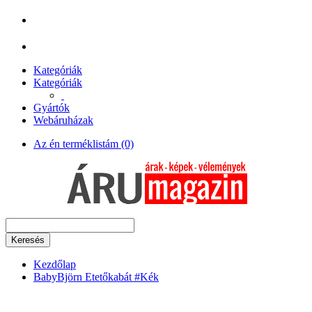
Kategóriák
Kategóriák
Gyártók
Webáruházak
Az én terméklistám (0)
Keresés
Kezdőlap
BabyBjörn Etetőkabát #Kék