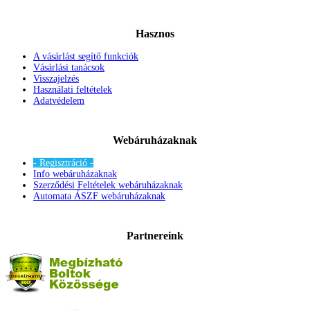
Hasznos
A vásárlást segítő funkciók
Vásárlási tanácsok
Visszajelzés
Használati feltételek
Adatvédelem
Webáruházaknak
- Regisztráció -
Info webáruházaknak
Szerződési Feltételek webáruházaknak
Automata ÁSZF webáruházaknak
Partnereink