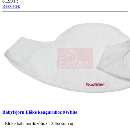
6.190 Ft
Részletek
BabyBjörn Előke kenguruhoz #White
- Előke babahordozóhoz - 2db/csomag