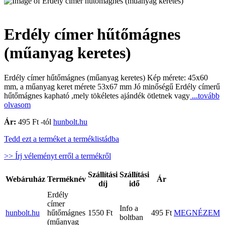
Erdély címer hűtőmágnes
(műanyag keretes)
Erdély címer hűtőmágnes (műanyag keretes) Kép mérete: 45x60
mm, a műanyag keret mérete 53x67 mm Jó minőségű Erdély címerű
hűtőmágnes kapható ,mely tökéletes ajándék ötletnek vagy
...tovább
olvasom
Ár:
495 Ft -tól
hunbolt.hu
Tedd ezt a terméket a terméklistádba
>> Írj véleményt erről a termékről
Szállítási
Szállítási
Webáruház
Terméknév
Ár
díj
idő
Erdély
címer
Info a
hunbolt.hu
hűtőmágnes
1550 Ft
495 Ft
MEGNÉZEM
boltban
(műanyag