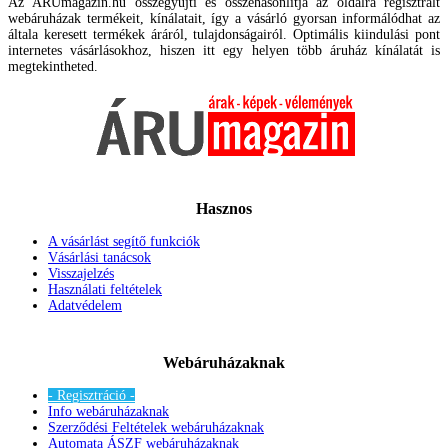
Az ÁRUmagazin.hu összegyűjti és összehasonlítja az oldalra regisztrált
webáruházak termékeit, kínálatait, így a vásárló gyorsan informálódhat az
általa keresett termékek áráról, tulajdonságairól. Optimális kiindulási pont
internetes vásárlásokhoz, hiszen itt egy helyen több áruház kínálatát is
megtekintheted.
Hasznos
A vásárlást segítő funkciók
Vásárlási tanácsok
Visszajelzés
Használati feltételek
Adatvédelem
Webáruházaknak
- Regisztráció -
Info webáruházaknak
Szerződési Feltételek webáruházaknak
Automata ÁSZF webáruházaknak