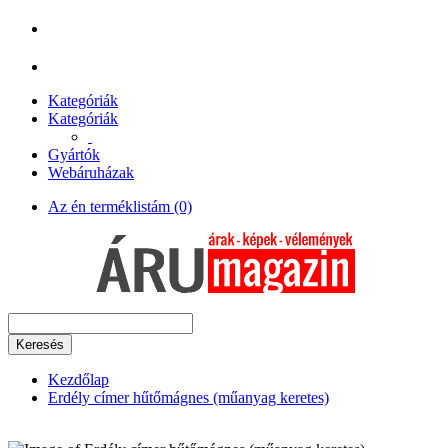
Kategóriák
Kategóriák
Gyártók
Webáruházak
Az én terméklistám (0)
Keresés
Kezdőlap
Erdély címer hűtőmágnes (műanyag keretes)