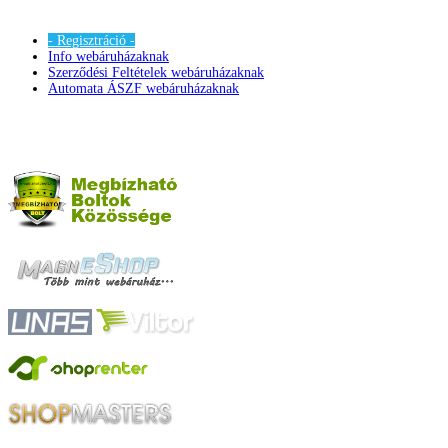
- Regisztráció -
Info webáruházaknak
Szerződési Feltételek webáruházaknak
Automata ÁSZF webáruházaknak