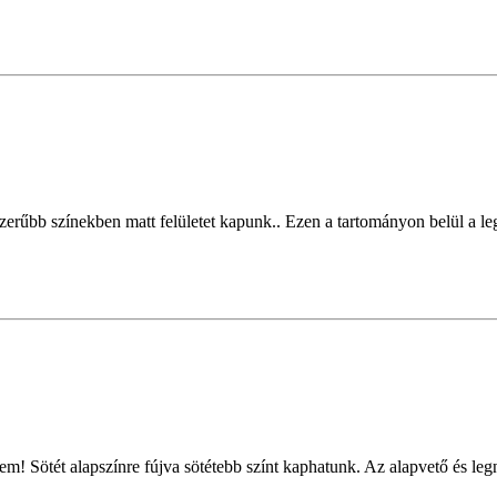
erűbb színekben matt felületet kapunk.. Ezen a tartományon belül a legk
m! Sötét alapszínre fújva sötétebb színt kaphatunk. Az alapvető és le