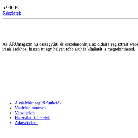
5.990 Ft
Részletek
Az ÁRUmagazin.hu összegyűjti és összehasonlítja az oldalra regisztrált webár
vásárlásokhoz, hiszen itt egy helyen több áruház kínálatát is megtekintheted.
A vásárlást segítő funkciók
Vásárlási tanácsok
Visszajelzés
Használati feltételek
Adatvédelem