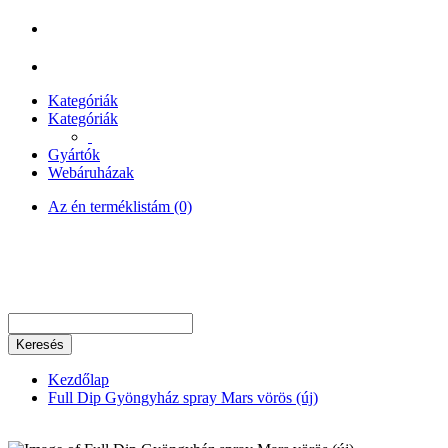
Kategóriák
Kategóriák
Gyártók
Webáruházak
Az én terméklistám (0)
Keresés
Kezdőlap
Full Dip Gyöngyház spray Mars vörös (új)