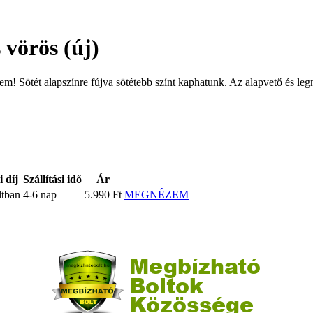
vörös (új)
m! Sötét alapszínre fújva sötétebb színt kaphatunk. Az alapvető és l
i díj
Szállítási idő
Ár
ltban
4-6 nap
5.990 Ft
MEGNÉZEM