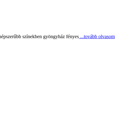
egnépszerűbb színekben gyöngyház fényes
...tovább olvasom