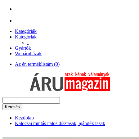
Kategóriák
Kategóriák
Gyártók
Webáruházak
Az én terméklistám (0)
Keresés
Kezdőlap
Kalocsai mintás italos dísztasak, ajándék tasak