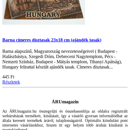
Barna címeres dísztasak 23x18 cm (ajándék tasak)
Barna alapszínű, Magyarország nevezetességeivel ( Budapest -
Halászbástya, Szegedi Dóm, Debreceni Nagytemplom, Pécs -
Nemzeti Színház, Budapest - Mátyás templom, Tihanyi Apátság),
Hungary felirattal készült ajándék tasak. Címeres dísztasak...
445 Ft
Részletek
ÁRUmagazin
Az ÁRUmagazin.hu összegyűjti és összehasonlítja az oldalra regisztrált
webáruházak termékeit, kínálatait, így a vásárló gyorsan informálódhat az
általa keresett termékek áráról, tulajdonságairól. Optimális kiindulási pont
internetes vásárlásokhoz, hiszen itt egy helyen több áruház kínálatát is
megtekintheted.