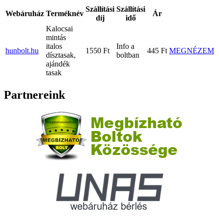
Szállítási
Szállítási
Webáruház
Terméknév
Ár
díj
idő
Kalocsai
mintás
italos
Info a
hunbolt.hu
1550 Ft
445 Ft
MEGNÉZEM
dísztasak,
boltban
ajándék
tasak
Partnereink