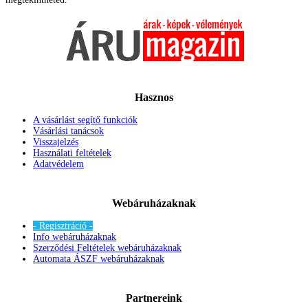
Hasznos
A vásárlást segítő funkciók
Vásárlási tanácsok
Visszajelzés
Használati feltételek
Adatvédelem
Webáruházaknak
- Regisztráció -
Info webáruházaknak
Szerződési Feltételek webáruházaknak
Automata ÁSZF webáruházaknak
Partnereink