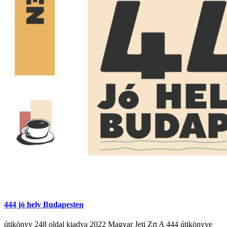
444 jó hely Budapesten
útikönyv 248 oldal kiadva 2022 Magyar Jeti Zrt A 444 útikönyve