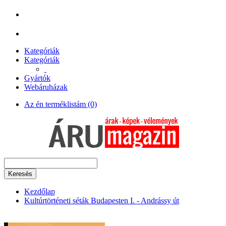
Kategóriák
Kategóriák
Gyártók
Webáruházak
Az én terméklistám (0)
Keresés
Kezdőlap
Kultúrtörténeti séták Budapesten I. - Andrássy út