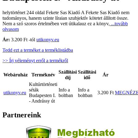
helytörténet 244 oldal Fekete Sas Kiadó A Fekete Sas Kiadó nem
tudományos, hanem szinte líraian szubjektív kötetet állított össze.
Nem a szó szoros értelmében vett útikalauz ez a könyv,
...tovább
olvasom
Ár:
3.200 Ft -tól
utikonyv.eu
Tedd ezt a terméket a terméklistádba
>> Írj véleményt erről a termékről
Szállítási
Szállítási
Webáruház
Terméknév
Ár
díj
idő
Kultúrtörténeti
séták
Info a
Info a
utikonyv.eu
3.200 Ft
MEGNÉZ
Budapesten I.
boltban
boltban
- Andrássy út
Partnereink