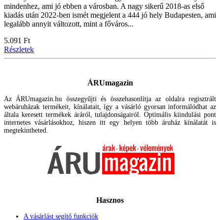
mindenhez, ami jó ebben a városban. A nagy sikerű 2018-as első
kiadás után 2022-ben ismét megjelent a 444 jó hely Budapesten, ami
legalább annyit változott, mint a főváros...
5.091 Ft
Részletek
ÁRUmagazin
Az ÁRUmagazin.hu összegyűjti és összehasonlítja az oldalra regisztrált
webáruházak termékeit, kínálatait, így a vásárló gyorsan informálódhat az
általa keresett termékek áráról, tulajdonságairól. Optimális kiindulási pont
internetes vásárlásokhoz, hiszen itt egy helyen több áruház kínálatát is
megtekintheted.
Hasznos
A vásárlást segítő funkciók