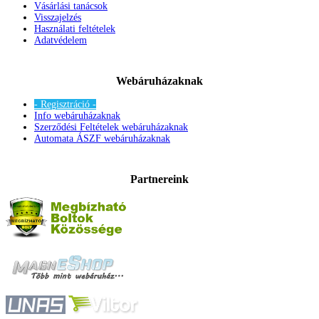
Vásárlási tanácsok
Visszajelzés
Használati feltételek
Adatvédelem
Webáruházaknak
- Regisztráció -
Info webáruházaknak
Szerződési Feltételek webáruházaknak
Automata ÁSZF webáruházaknak
Partnereink