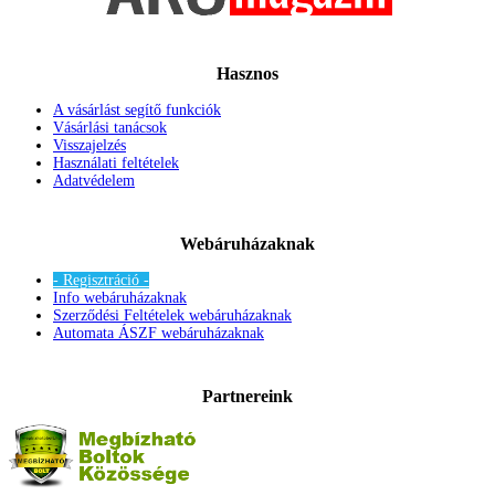
Hasznos
A vásárlást segítő funkciók
Vásárlási tanácsok
Visszajelzés
Használati feltételek
Adatvédelem
Webáruházaknak
- Regisztráció -
Info webáruházaknak
Szerződési Feltételek webáruházaknak
Automata ÁSZF webáruházaknak
Partnereink