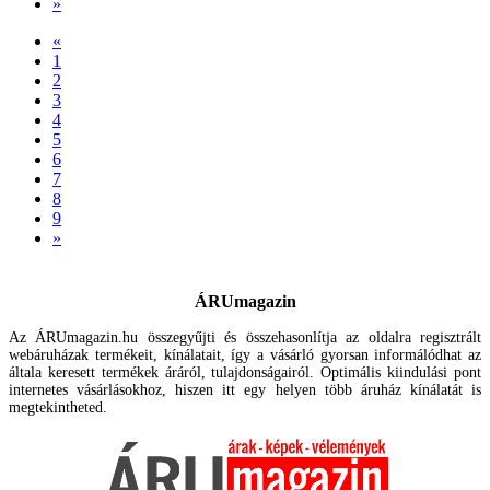
»
«
1
2
3
4
5
6
7
8
9
»
ÁRUmagazin
Az ÁRUmagazin.hu összegyűjti és összehasonlítja az oldalra regisztrált
webáruházak termékeit, kínálatait, így a vásárló gyorsan informálódhat az
általa keresett termékek áráról, tulajdonságairól. Optimális kiindulási pont
internetes vásárlásokhoz, hiszen itt egy helyen több áruház kínálatát is
megtekintheted.