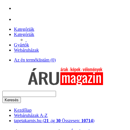
Kategóriák
Kategóriák
Gyártók
Webáruházak
Az én terméklistám (0)
Keresés
Kezdőlap
Webáruházak A-Z
tapetakarnis.hu (
21
-ig
30
Összesen:
10714
)