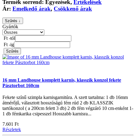
Termék sorrend:
Egyezések
,
Értékelések
Ár:
Emelkedő árak
,
Csökkenő árak
Szűrés ↓
Gyártók
Ft -tól
Ft -ig
Szűrés
16 mm Landhouse komplett karnis, klasszik konzol fekete
Pásztorbot 160cm
Fekete színű szimpla karnisgarnitúra. A szett tartalma: 1 db 16mm
átmérőjű, választott hosszúságú fém rúd 2 db KLASSZIK
tartókonzol ( a 200cm felett 3 db) 2 db fém végzáró 10 cm-enként 1-
1 db fémkarika csipesszel Hosszabb karnisra...
7.601 Ft
Részletek