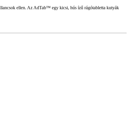
llancsok ellen. Az AdTab™ egy kicsi, hús ízű rágótabletta kutyák