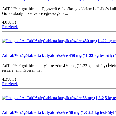
AdTab™ rágótabletta – Egyszerű és hatékony védelem bolhák és kull
Gondoskodjon kedvence egészségéről...
4.050 Ft
Részletek
AdTab™ rágótabletta kutyák részére 450 mg (11-22 kg testsúly)
AdTab™ rágótabletta kutyák részére 450 mg (11-22 kg testsúly) Ízlet
részére, ami gyorsan hat...
4.390 Ft
Részletek
AdTab™ rágótabletta kutyák részére 56 mg (1,3-2,5 kg testsúly)