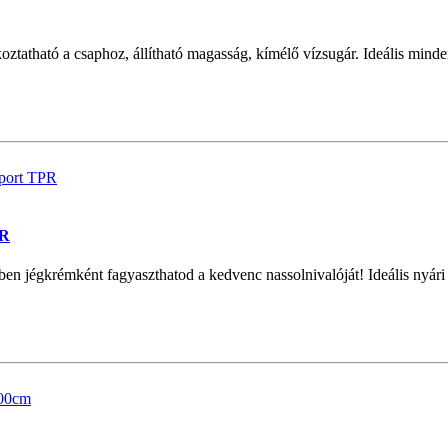
tatható a csaphoz, állítható magasság, kímélő vízsugár. Ideális min
PR
ben jégkrémként fagyaszthatod a kedvenc nassolnivalóját! Ideális nyári