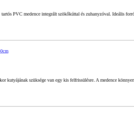
 tartós PVC medence integrált szökőkúttal és zuhanyzóval. Ideális fo
r kutyájának szüksége van egy kis felfrissülésre. A medence könnyen f