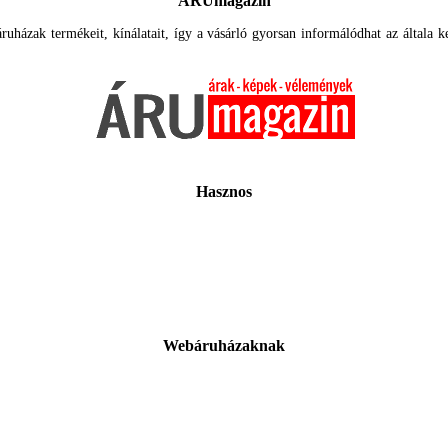
ÁRUmagazin
uházak termékeit, kínálatait, így a vásárló gyorsan informálódhat az általa ker
Hasznos
Webáruházaknak