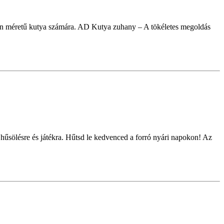
den méretű kutya számára. AD Kutya zuhany – A tökéletes megoldás
 hűsölésre és játékra. Hűtsd le kedvenced a forró nyári napokon! Az