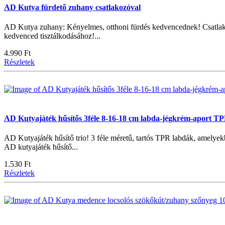
AD Kutya fürdető zuhany csatlakozóval
AD Kutya zuhany: Kényelmes, otthoni fürdés kedvencednek! Csatlakoz
kedvenced tisztálkodásához!...
4.990 Ft
Részletek
AD Kutyajáték hűsítős 3féle 8-16-18 cm labda-jégkrém-aport T
AD Kutyajáték hűsítő trio! 3 féle méretű, tartós TPR labdák, amelyek
AD kutyajáték hűsítő...
1.530 Ft
Részletek