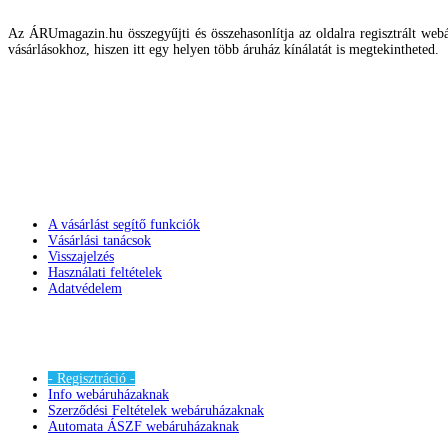
Az ÁRUmagazin.hu összegyűjti és összehasonlítja az oldalra regisztrált webár
vásárlásokhoz, hiszen itt egy helyen több áruház kínálatát is megtekintheted.
A vásárlást segítő funkciók
Vásárlási tanácsok
Visszajelzés
Használati feltételek
Adatvédelem
- Regisztráció -
Info webáruházaknak
Szerződési Feltételek webáruházaknak
Automata ÁSZF webáruházaknak