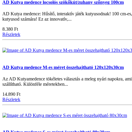
AD Kutya medence locsolós szökőkút/zuhany szőnyeg 100cm
AD Kutya medence: Hűsítő, interaktív játék kutyusodnak! 100 cm-es,
kutyusod számára! Ez az innovatív,...
8.380 Ft
Részletek
AD Kutya medence M-es méret összehajtható 120x120x30cm
Az AD Kutyamedence tökéletes választás a meleg nyári napokra, amiko
szállítható. Különféle méretekben...
14.890 Ft
Részletek