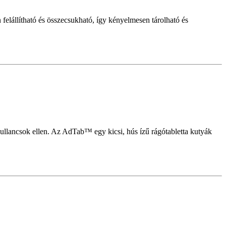
elállítható és összecsukható, így kényelmesen tárolható és
ullancsok ellen. Az AdTab™ egy kicsi, hús ízű rágótabletta kutyák