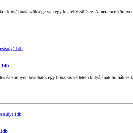
r kutyájának szüksége van egy kis felfrissülésre. A medence könnyen f
) 1db
etes és könnyen beadható, egy hónapos védelem kutyájának bolhák és k
 1db