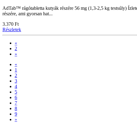
AdTab™ rágótabletta kutyák részére 56 mg (1,3-2,5 kg testsúly) Ízle
részére, ami gyorsan hat...
3.370 Ft
Részletek
«
2
»
«
1
2
3
4
5
6
7
8
9
»