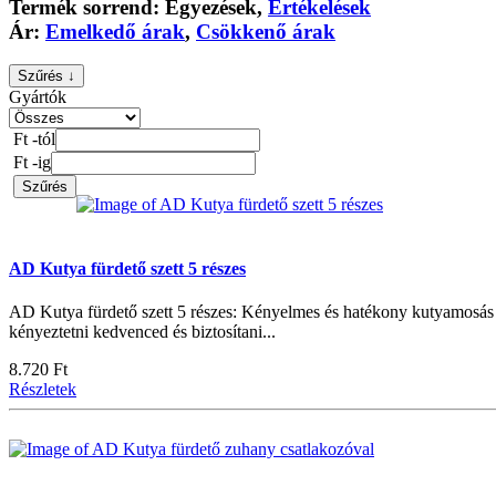
Termék sorrend:
Egyezések
,
Értékelések
Ár:
Emelkedő árak
,
Csökkenő árak
Szűrés ↓
Gyártók
Ft -tól
Ft -ig
Szűrés
AD Kutya fürdető szett 5 részes
AD Kutya fürdető szett 5 részes: Kényelmes és hatékony kutyamosás o
kényeztetni kedvenced és biztosítani...
8.720 Ft
Részletek