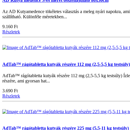
AD Kutya medence S-es méret összehajtható 80x30cm
Az AD Kutyamedence tökéletes választás a meleg nyári napokra, amiko
szállítható. Különféle méretekben...
9.160 Ft
Részletek
AdTab™ rágótabletta kutyák részére 112 mg (2,5-5,5 kg testsúly
AdTab™ rágótabletta kutyák részére 112 mg (2,5-5,5 kg testsúly) Ízl
részére, ami gyorsan hat...
3.690 Ft
Részletek
AdTab™ rágótabletta kutyák részére 225 mg (5,5-11 kg testsúly)