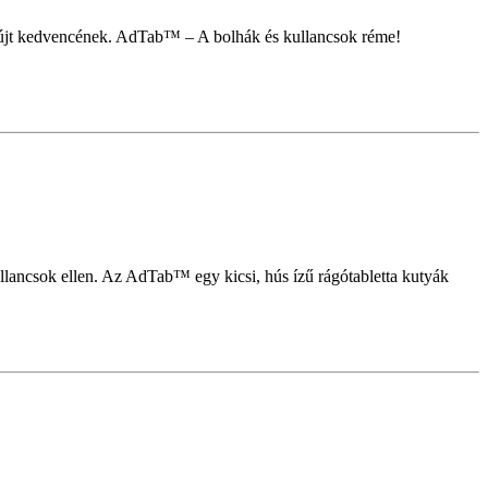
yújt kedvencének. AdTab™ – A bolhák és kullancsok réme!
lancsok ellen. Az AdTab™ egy kicsi, hús ízű rágótabletta kutyák