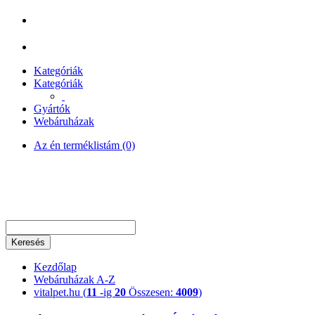
Kategóriák
Kategóriák
Gyártók
Webáruházak
Az én terméklistám (0)
Keresés
Kezdőlap
Webáruházak A-Z
vitalpet.hu (
11
-ig
20
Összesen:
4009
)