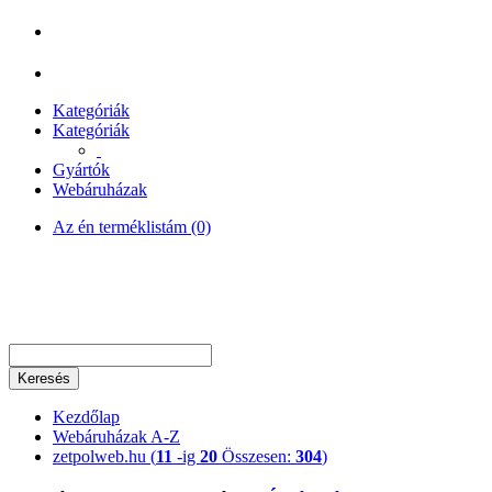
Kategóriák
Kategóriák
Gyártók
Webáruházak
Az én terméklistám (0)
Keresés
Kezdőlap
Webáruházak A-Z
zetpolweb.hu (
11
-ig
20
Összesen:
304
)