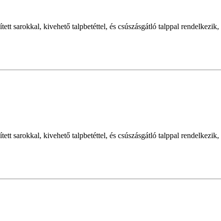
ített sarokkal, kivehető talpbetéttel, és csúszásgátló talppal rendelke
ített sarokkal, kivehető talpbetéttel, és csúszásgátló talppal rendelke