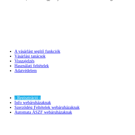
A vásárlást segítő funkciók
Vásárlási tanácsok
Visszajelzés
Használati feltételek
Adatvédelem
- Regisztráció -
Info webáruházaknak
Szerződési Feltételek webáruházaknak
Automata ÁSZF webáruházaknak