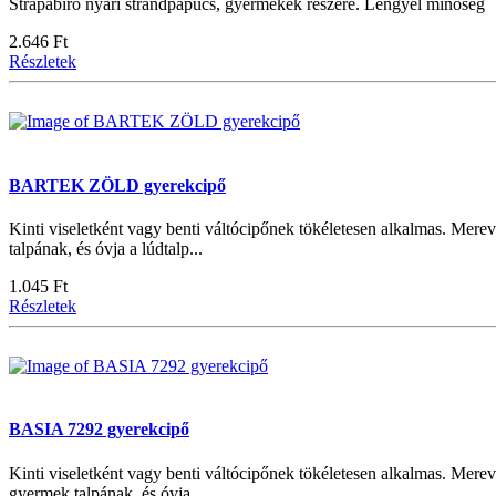
Strapabíró nyári strandpapucs, gyermekek részére. Lengyel minőség
2.646 Ft
Részletek
BARTEK ZÖLD gyerekcipő
Kinti viseletként vagy benti váltócipőnek tökéletesen alkalmas. Merev
talpának, és óvja a lúdtalp...
1.045 Ft
Részletek
BASIA 7292 gyerekcipő
Kinti viseletként vagy benti váltócipőnek tökéletesen alkalmas. Mereví
gyermek talpának, és óvja...