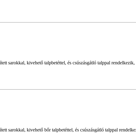
ített sarokkal, kivehető talpbetéttel, és csúszásgátló talppal rendelke
tett sarokkal, kivehető bőr talpbetéttel, és csúszásgátló talppal rende