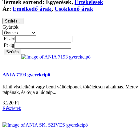
Termék sorrend:
Egyezések
,
Értékelések
Ár:
Emelkedő árak
,
Csökkenő árak
Szűrés ↓
Gyártók
Ft -tól
Ft -ig
Szűrés
ANIA 7193 gyerekcipő
Kinti viseletként vagy benti váltócipőnek tökéletesen alkalmas. Merev
talpának, és óvja a lúdtalp...
3.220 Ft
Részletek