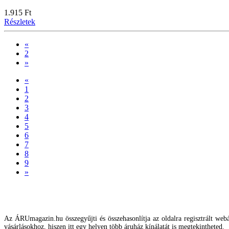
1.915 Ft
Részletek
«
2
»
«
1
2
3
4
5
6
7
8
9
»
Az ÁRUmagazin.hu összegyűjti és összehasonlítja az oldalra regisztrált webár
vásárlásokhoz, hiszen itt egy helyen több áruház kínálatát is megtekintheted.