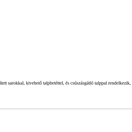
ített sarokkal, kivehető talpbetéttel, és csúszásgátló talppal rendelke