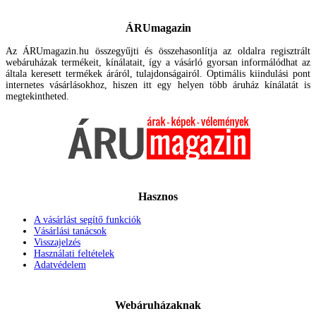
ÁRUmagazin
Az ÁRUmagazin.hu összegyűjti és összehasonlítja az oldalra regisztrált
webáruházak termékeit, kínálatait, így a vásárló gyorsan informálódhat az
általa keresett termékek áráról, tulajdonságairól. Optimális kiindulási pont
internetes vásárlásokhoz, hiszen itt egy helyen több áruház kínálatát is
megtekintheted.
Hasznos
A vásárlást segítő funkciók
Vásárlási tanácsok
Visszajelzés
Használati feltételek
Adatvédelem
Webáruházaknak