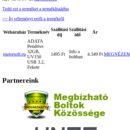
Tedd ezt a terméket a terméklistádba
>> Írj véleményt erről a termékről
Szállítási
Szállítási
Webáruház
Terméknév
Ár
díj
idő
ADATA
Pendrive
32GB,
Info a
majorsoft.eu
1495 Ft
4.349 Ft
MEGNÉZE
UV150
boltban
USB 3.2,
Fekete
Partnereink