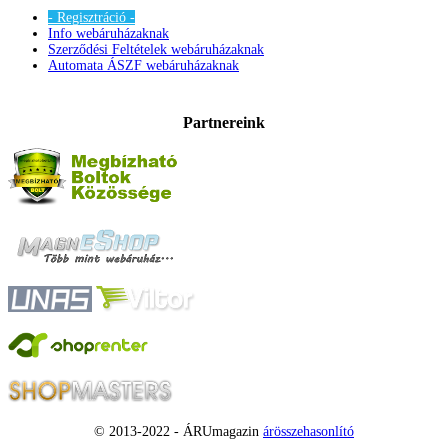
- Regisztráció -
Info webáruházaknak
Szerződési Feltételek webáruházaknak
Automata ÁSZF webáruházaknak
Partnereink
© 2013-2022 - ÁRUmagazin
árösszehasonlító