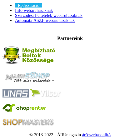
- Regisztráció -
Info webáruházaknak
Szerződési Feltételek webáruházaknak
Automata ÁSZF webáruházaknak
Partnereink
© 2013-2022 - ÁRUmagazin
árösszehasonlító