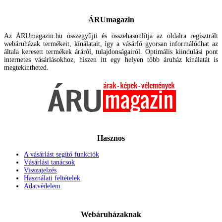
ÁRUmagazin
Az ÁRUmagazin.hu összegyűjti és összehasonlítja az oldalra regisztrált
webáruházak termékeit, kínálatait, így a vásárló gyorsan informálódhat az
általa keresett termékek áráról, tulajdonságairól. Optimális kiindulási pont
internetes vásárlásokhoz, hiszen itt egy helyen több áruház kínálatát is
megtekintheted.
Hasznos
A vásárlást segítő funkciók
Vásárlási tanácsok
Visszajelzés
Használati feltételek
Adatvédelem
Webáruházaknak