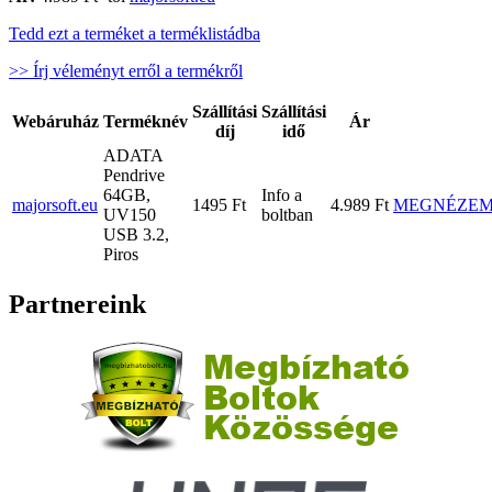
Tedd ezt a terméket a terméklistádba
>> Írj véleményt erről a termékről
Szállítási
Szállítási
Webáruház
Terméknév
Ár
díj
idő
ADATA
Pendrive
64GB,
Info a
majorsoft.eu
1495 Ft
4.989 Ft
MEGNÉZE
UV150
boltban
USB 3.2,
Piros
Partnereink