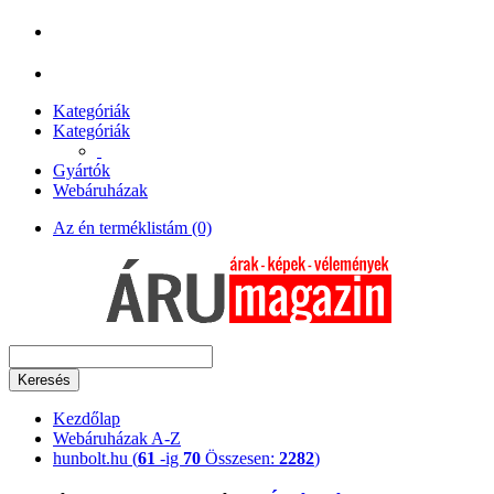
Kategóriák
Kategóriák
Gyártók
Webáruházak
Az én terméklistám (0)
Keresés
Kezdőlap
Webáruházak A-Z
hunbolt.hu (
61
-ig
70
Összesen:
2282
)