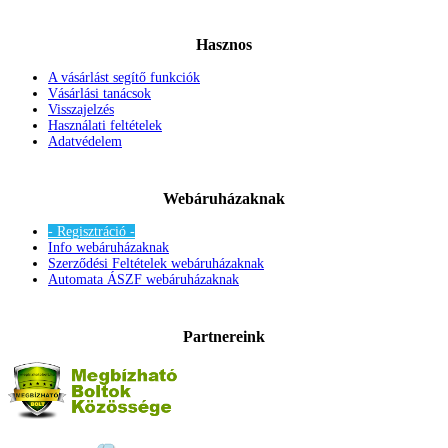
Hasznos
A vásárlást segítő funkciók
Vásárlási tanácsok
Visszajelzés
Használati feltételek
Adatvédelem
Webáruházaknak
- Regisztráció -
Info webáruházaknak
Szerződési Feltételek webáruházaknak
Automata ÁSZF webáruházaknak
Partnereink