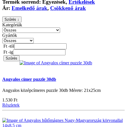
Termék sorrend:
Egyezések
,
Értékelések
Ár:
Emelkedő árak
,
Csökkenő árak
Szűrés ↓
Kategóriák
Gyártók
Ft -tól
Ft -ig
Szűrés
Angyalos címer puzzle 30db
Angyalos középcímeres puzzle 30db Mérete: 21x25cm
1.530 Ft
Részletek