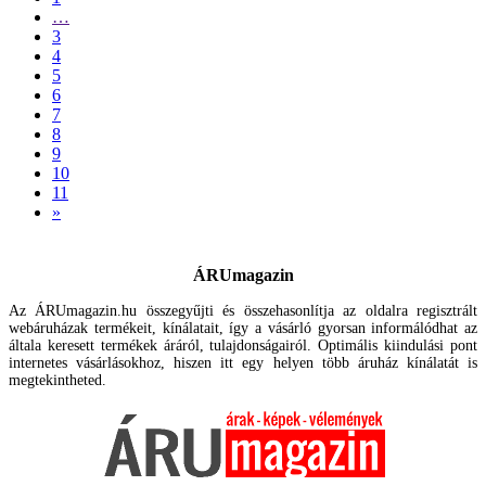
…
3
4
5
6
7
8
9
10
11
»
ÁRUmagazin
Az ÁRUmagazin.hu összegyűjti és összehasonlítja az oldalra regisztrált
webáruházak termékeit, kínálatait, így a vásárló gyorsan informálódhat az
általa keresett termékek áráról, tulajdonságairól. Optimális kiindulási pont
internetes vásárlásokhoz, hiszen itt egy helyen több áruház kínálatát is
megtekintheted.