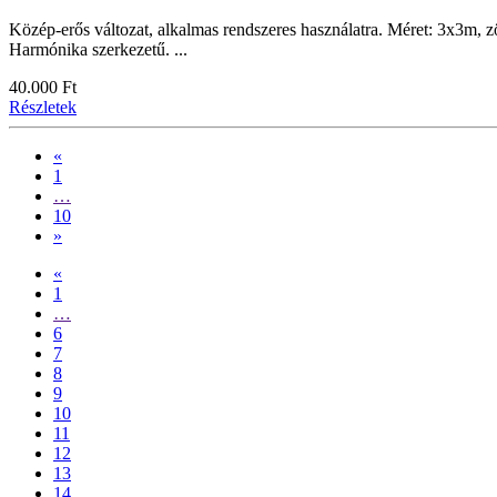
Közép-erős változat, alkalmas rendszeres használatra. Méret: 3x3m, z
Harmónika szerkezetű. ...
40.000 Ft
Részletek
«
1
…
10
»
«
1
…
6
7
8
9
10
11
12
13
14