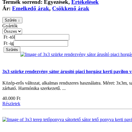
Termék sorrend:
Egyezések
,
Értékelések
Ár:
Emelkedő árak
,
Csökkenő árak
Szűrés ↓
Gyártók
Ft -tól
Ft -ig
Szűrés
3x3 szürke rendezvény sátor árusító piaci horgász kerti pavilon 
Közép-erős változat, alkalmas rendszeres használatra. Méret: 3x3m, s
zárható. Harmónika szerkezetű. ...
40.000 Ft
Részletek