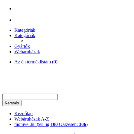
Kategóriák
Kategóriák
Gyártók
Webáruházak
Az én terméklistám (0)
Keresés
Kezdőlap
Webáruházak A-Z
monivel.hu (
91
-ig
100
Összesen:
306
)