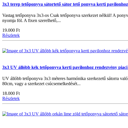
3x3 terep tetőponyva sátortető sátor tető ponyva kerti pavilonho
Vastag tetőponyva 3x3-os Csak tetőponyva szerkezet nélkül! A ponyva
nyomja föl. A fixen szerelhető,...
19.000 Ft
Részletek
3x3 UV állóbb kék tetőponyva kerti pavilonhoz rendezvény piaci
UV állóbb tetőponyva 3x3 méteres harmónika szerkezetű sátorra való
80cm, vagy a szerkezet csúcsemelkedését...
18.000 Ft
Részletek