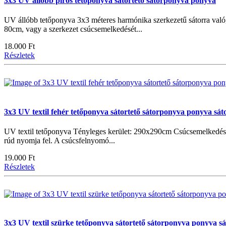
3x3 UV állóbb piros tetőponyva sátortető sátorponyva ponyva
UV állóbb tetőponyva 3x3 méteres harmónika szerkezetű sátorra való
80cm, vagy a szerkezet csúcsemelkedését...
18.000 Ft
Részletek
3x3 UV textil fehér tetőponyva sátortető sátorponyva ponyva sáto
UV textil tetőponyva Tényleges kerület: 290x290cm Csúcsemelkedés 
rúd nyomja fel. A csúcsfelnyomó...
19.000 Ft
Részletek
3x3 UV textil szürke tetőponyva sátortető sátorponyva ponyva sá