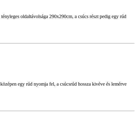
 tényleges oldaltávolsága 290x290cm, a csúcs részt pedig egy rúd
középen egy rúd nyomja fel, a csúcsrúd hossza kivéve és lemérve