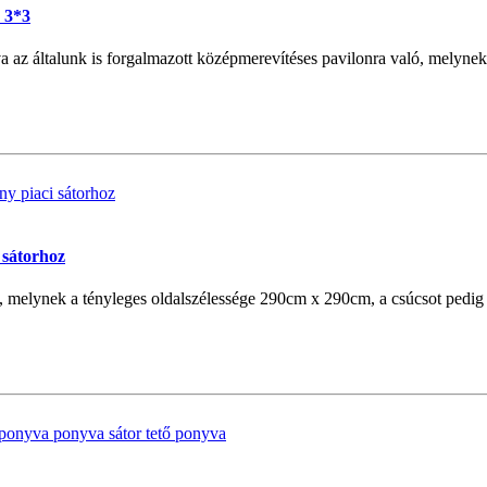
z 3*3
 az általunk is forgalmazott középmerevítéses pavilonra való, melynek
 sátorhoz
, melynek a tényleges oldalszélessége 290cm x 290cm, a csúcsot pedig 