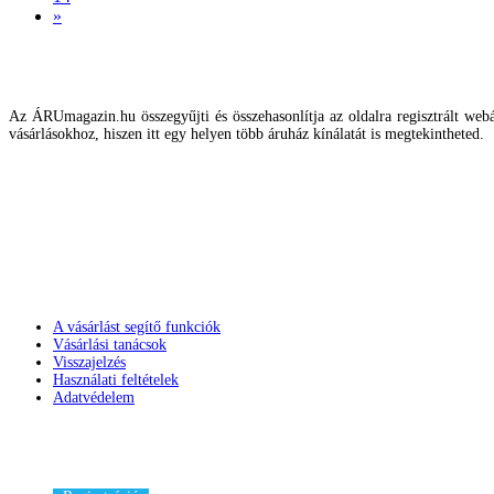
»
Az ÁRUmagazin.hu összegyűjti és összehasonlítja az oldalra regisztrált webár
vásárlásokhoz, hiszen itt egy helyen több áruház kínálatát is megtekintheted.
A vásárlást segítő funkciók
Vásárlási tanácsok
Visszajelzés
Használati feltételek
Adatvédelem