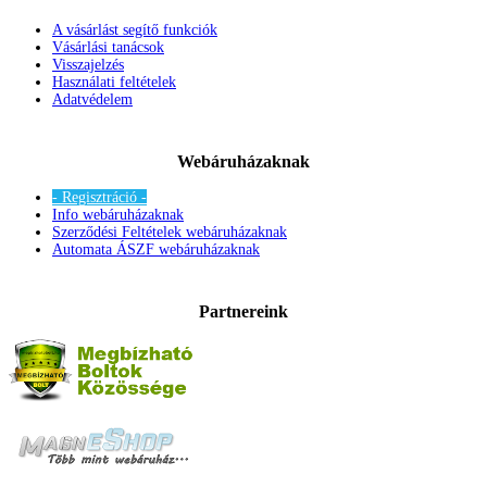
A vásárlást segítő funkciók
Vásárlási tanácsok
Visszajelzés
Használati feltételek
Adatvédelem
Webáruházaknak
- Regisztráció -
Info webáruházaknak
Szerződési Feltételek webáruházaknak
Automata ÁSZF webáruházaknak
Partnereink