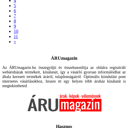
4
5
6
7
8
9
10
11
»
ÁRUmagazin
Az ÁRUmagazin.hu összegyűjti és összehasonlítja az oldalra regisztrált
webáruházak termékeit, kínálatait, így a vásárló gyorsan informálódhat az
általa keresett termékek áráról, tulajdonságairól. Optimális kiindulási pont
internetes vásárlásokhoz, hiszen itt egy helyen több áruház kínálatát is
megtekintheted.
Hasznos