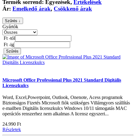
Termék sorrend:
Egyezések
,
Értékelések
Ár:
Emelkedő árak
,
Csökkenő árak
Szűrés ↓
Gyártók
Ft -tól
Ft -ig
Szűrés
Microsoft Office Professional Plus 2021 Standard Digitális
Licenszkulcs
Word, Excel,Powerpoint, Outlook, Onenote, Acess programok
Biztonságos Fizetés Microsoft fiók szükséges Villámgyors szállítás
e-mailben Digitális licenszkulcs Windows 10/11 támogatás MAC
operációs renszerhez nem alkalmas A licensz egyszeri...
24.990 Ft
Részletek