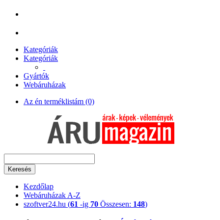
Kategóriák
Kategóriák
Gyártók
Webáruházak
Az én terméklistám (0)
Keresés
Kezdőlap
Webáruházak A-Z
szoftver24.hu (
61
-ig
70
Összesen:
148
)