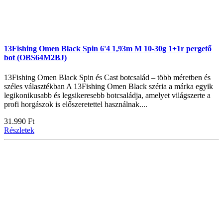
13Fishing Omen Black Spin 6'4 1,93m M 10-30g 1+1r pergető
bot (OBS64M2BJ)
13Fishing Omen Black Spin és Cast botcsalád – több méretben és
széles választékban A 13Fishing Omen Black széria a márka egyik
legikonikusabb és legsikeresebb botcsaládja, amelyet világszerte a
profi horgászok is előszeretettel használnak....
31.990 Ft
Részletek