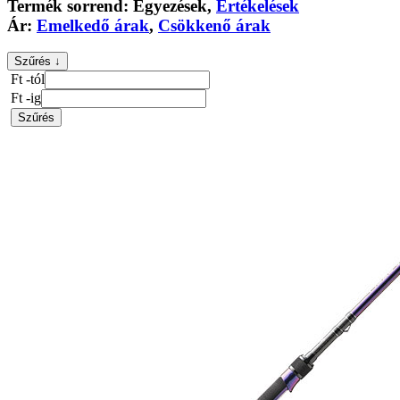
Termék sorrend:
Egyezések
,
Értékelések
Ár:
Emelkedő árak
,
Csökkenő árak
Szűrés ↓
Ft -tól
Ft -ig
Szűrés