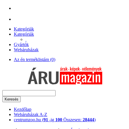
Kategóriák
Kategóriák
Gyártók
Webáruházak
Az én terméklistám (0)
Keresés
Kezdőlap
Webáruházak A-Z
centrumzoo.hu (
91
-ig
100
Összesen:
28444
)