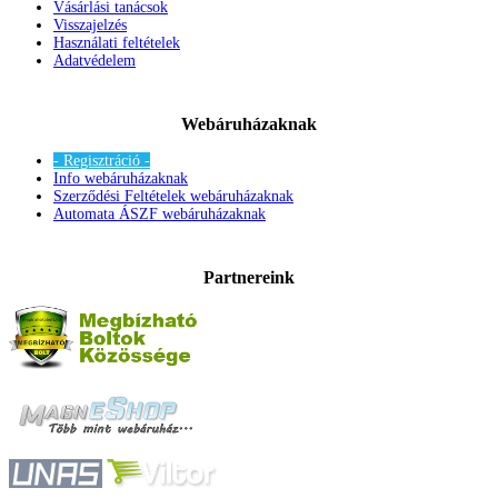
Vásárlási tanácsok
Visszajelzés
Használati feltételek
Adatvédelem
Webáruházaknak
- Regisztráció -
Info webáruházaknak
Szerződési Feltételek webáruházaknak
Automata ÁSZF webáruházaknak
Partnereink