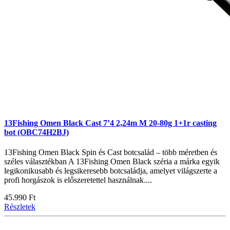
13Fishing Omen Black Cast 7’4 2,24m M 20-80g 1+1r casting
bot (OBC74H2BJ)
13Fishing Omen Black Spin és Cast botcsalád – több méretben és
széles választékban A 13Fishing Omen Black széria a márka egyik
legikonikusabb és legsikeresebb botcsaládja, amelyet világszerte a
profi horgászok is előszeretettel használnak....
45.990 Ft
Részletek