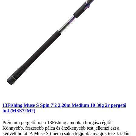
13Fishing Muse S Spin 7'2 2,20m Medium 10-30g 2r pergető
bot (MSS72M2)
Prémium pergető bot a 13Fishing amerikai horgászcégtől.
Könnyebb, feszesebb pálca és érzékenyebb test jellemzi ezt a
kedvelt botot. A Muse S-t nem csak a legjobb anyagok teszik talán