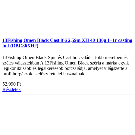
13Fishing Omen Black Cast 8’6 2,59m XH 40-130g 1+1r casting
bot (OBC86XH2)
13Fishing Omen Black Spin és Cast botcsalád – több méretben és
széles választékban A 13Fishing Omen Black széria a márka egyik
legikonikusabb és legsikeresebb botcsaládja, amelyet világszerte a
profi horgászok is előszeretettel használnak....
52.990 Ft
Részletek