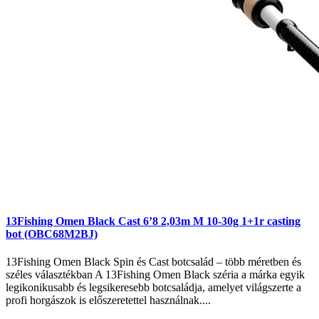
13Fishing Omen Black Cast 6’8 2,03m M 10-30g 1+1r casting
bot (OBC68M2BJ)
13Fishing Omen Black Spin és Cast botcsalád – több méretben és
széles választékban A 13Fishing Omen Black széria a márka egyik
legikonikusabb és legsikeresebb botcsaládja, amelyet világszerte a
profi horgászok is előszeretettel használnak....