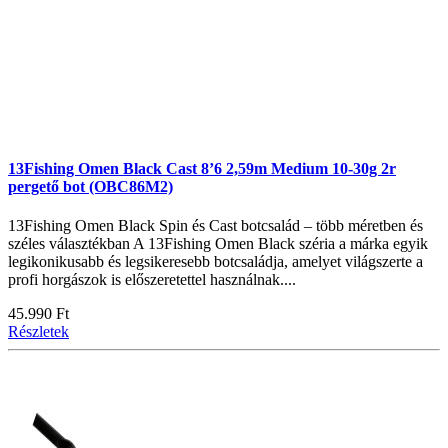
13Fishing Omen Black Cast 8’6 2,59m Medium 10-30g 2r
pergető bot (OBC86M2)
13Fishing Omen Black Spin és Cast botcsalád – több méretben és
széles választékban A 13Fishing Omen Black széria a márka egyik
legikonikusabb és legsikeresebb botcsaládja, amelyet világszerte a
profi horgászok is előszeretettel használnak....
45.990 Ft
Részletek