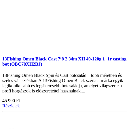
13Fishing Omen Black Cast 7’8 2,34m XH 40-120g 1+1r casting
bot (OBC78XH2BJ)
13Fishing Omen Black Spin és Cast botcsalád – több méretben és
széles választékban A 13Fishing Omen Black széria a márka egyik
legikonikusabb és legsikeresebb botcsaládja, amelyet világszerte a
profi horgászok is előszeretettel használnak....
45.990 Ft
Részletek