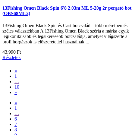
13Fishing Omen Black Spin 6'8 2,03m ML 5-20g 2r pergető bot
(OBS68ML2)
13Fishing Omen Black Spin és Cast botcsalád – több méretben és
széles választékban A 13Fishing Omen Black széria a márka egyik
legikonikusabb és legsikeresebb botcsaládja, amelyet világszerte a
profi horgászok is előszeretettel használnak....
43.990 Ft
Részletek
«
1
…
10
»
«
1
…
6
7
8