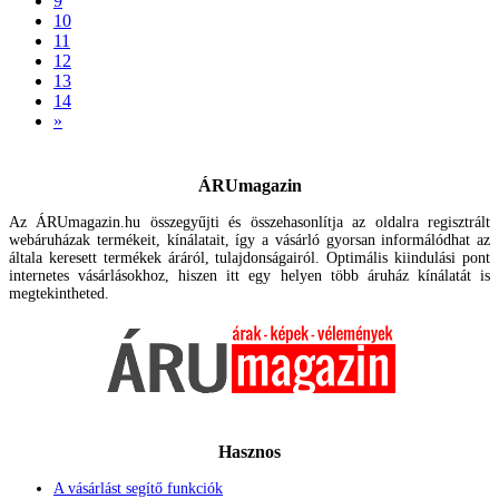
9
10
11
12
13
14
»
ÁRUmagazin
Az ÁRUmagazin.hu összegyűjti és összehasonlítja az oldalra regisztrált
webáruházak termékeit, kínálatait, így a vásárló gyorsan informálódhat az
általa keresett termékek áráról, tulajdonságairól. Optimális kiindulási pont
internetes vásárlásokhoz, hiszen itt egy helyen több áruház kínálatát is
megtekintheted.
Hasznos
A vásárlást segítő funkciók