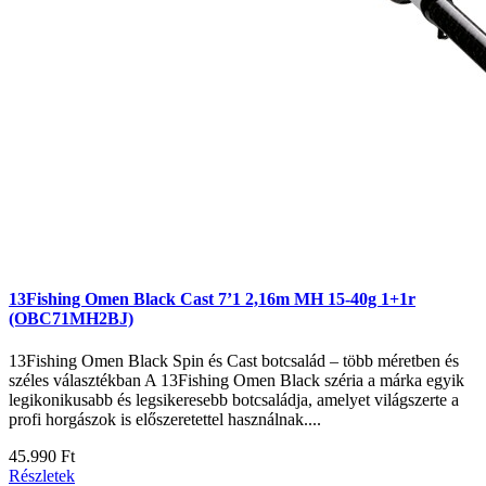
13Fishing Omen Black Cast 7’1 2,16m MH 15-40g 1+1r
(OBC71MH2BJ)
13Fishing Omen Black Spin és Cast botcsalád – több méretben és
széles választékban A 13Fishing Omen Black széria a márka egyik
legikonikusabb és legsikeresebb botcsaládja, amelyet világszerte a
profi horgászok is előszeretettel használnak....
45.990 Ft
Részletek