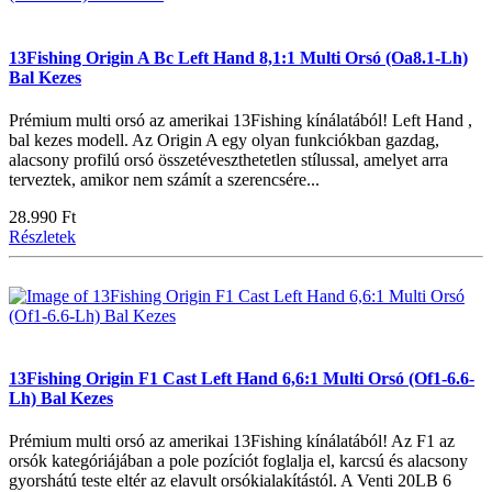
13Fishing Origin A Bc Left Hand 8,1:1 Multi Orsó (Oa8.1-Lh)
Bal Kezes
Prémium multi orsó az amerikai 13Fishing kínálatából! Left Hand ,
bal kezes modell. Az Origin A egy olyan funkciókban gazdag,
alacsony profilú orsó összetéveszthetetlen stílussal, amelyet arra
terveztek, amikor nem számít a szerencsére...
28.990 Ft
Részletek
13Fishing Origin F1 Cast Left Hand 6,6:1 Multi Orsó (Of1-6.6-
Lh) Bal Kezes
Prémium multi orsó az amerikai 13Fishing kínálatából! Az F1 az
orsók kategóriájában a pole pozíciót foglalja el, karcsú és alacsony
gyorshátú teste eltér az elavult orsókialakítástól. A Venti 20LB 6