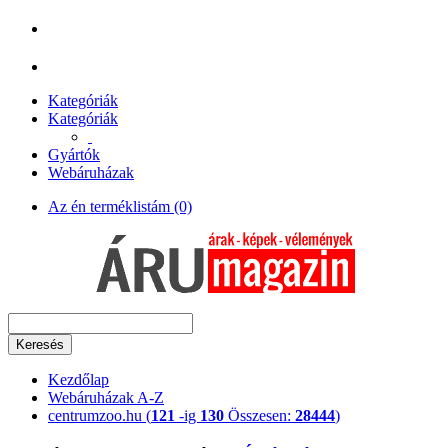
Kategóriák
Kategóriák
Gyártók
Webáruházak
Az én terméklistám (0)
Keresés
Kezdőlap
Webáruházak A-Z
centrumzoo.hu (
121
-ig
130
Összesen:
28444
)