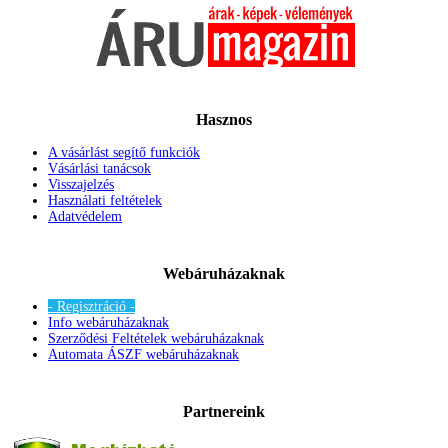
Hasznos
A vásárlást segítő funkciók
Vásárlási tanácsok
Visszajelzés
Használati feltételek
Adatvédelem
Webáruházaknak
- Regisztráció -
Info webáruházaknak
Szerződési Feltételek webáruházaknak
Automata ÁSZF webáruházaknak
Partnereink