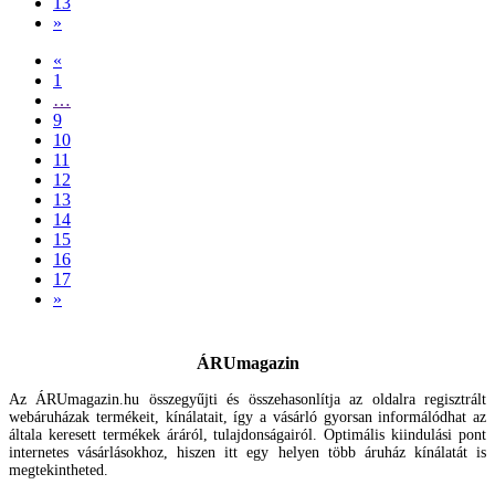
13
»
«
1
…
9
10
11
12
13
14
15
16
17
»
ÁRUmagazin
Az ÁRUmagazin.hu összegyűjti és összehasonlítja az oldalra regisztrált
webáruházak termékeit, kínálatait, így a vásárló gyorsan informálódhat az
általa keresett termékek áráról, tulajdonságairól. Optimális kiindulási pont
internetes vásárlásokhoz, hiszen itt egy helyen több áruház kínálatát is
megtekintheted.