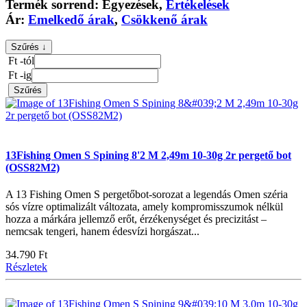
Termék sorrend:
Egyezések
,
Értékelések
Ár:
Emelkedő árak
,
Csökkenő árak
Szűrés ↓
Ft -tól
Ft -ig
Szűrés
13Fishing Omen S Spining 8'2 M 2,49m 10-30g 2r pergető bot
(OSS82M2)
A 13 Fishing Omen S pergetőbot-sorozat a legendás Omen széria
sós vízre optimalizált változata, amely kompromisszumok nélkül
hozza a márkára jellemző erőt, érzékenységet és precizitást –
nemcsak tengeri, hanem édesvízi horgászat...
34.790 Ft
Részletek