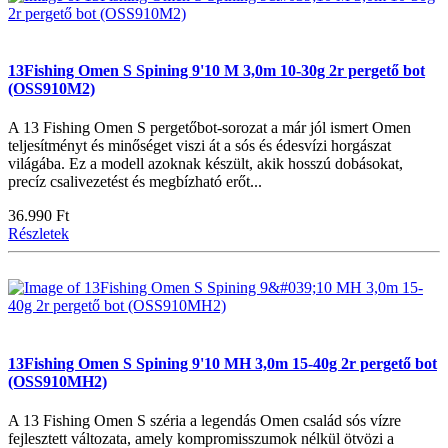
13Fishing Omen S Spining 9'10 M 3,0m 10-30g 2r pergető bot
(OSS910M2)
A 13 Fishing Omen S pergetőbot-sorozat a már jól ismert Omen
teljesítményt és minőséget viszi át a sós és édesvízi horgászat
világába. Ez a modell azoknak készült, akik hosszú dobásokat,
precíz csalivezetést és megbízható erőt...
36.990 Ft
Részletek
13Fishing Omen S Spining 9'10 MH 3,0m 15-40g 2r pergető bot
(OSS910MH2)
A 13 Fishing Omen S széria a legendás Omen család sós vízre
fejlesztett változata, amely kompromisszumok nélkül ötvözi a