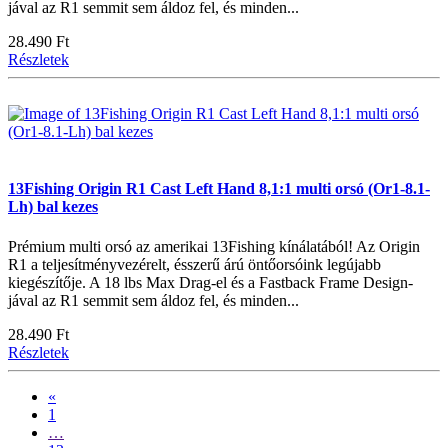
jával az R1 semmit sem áldoz fel, és minden...
28.490 Ft
Részletek
13Fishing Origin R1 Cast Left Hand 8,1:1 multi orsó (Or1-8.1-
Lh) bal kezes
Prémium multi orsó az amerikai 13Fishing kínálatából! Az Origin
R1 a teljesítményvezérelt, ésszerű árú öntőorsóink legújabb
kiegészítője. A 18 lbs Max Drag-el és a Fastback Frame Design-
jával az R1 semmit sem áldoz fel, és minden...
28.490 Ft
Részletek
«
1
…