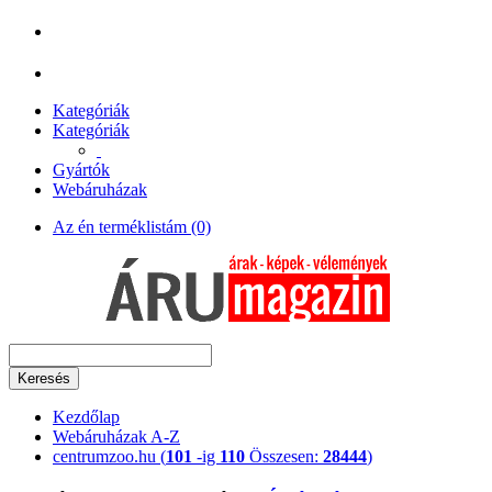
Kategóriák
Kategóriák
Gyártók
Webáruházak
Az én terméklistám (0)
Keresés
Kezdőlap
Webáruházak A-Z
centrumzoo.hu (
101
-ig
110
Összesen:
28444
)