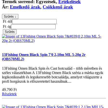
Termék sorrend:
Egyezések
,
Értékelések
Ár:
Emelkedő árak
,
Csökkenő árak
Szűrés ↓
Ft -tól
Ft -ig
Szűrés
13Fishing Omen Black Spin 7'0 2,10m ML 5-20g 2r
(OBS70ML2)
13Fishing Omen Black Spin és Cast botcsalád – több méretben és
széles választékban A 13Fishing Omen Black széria a márka egyik
legikonikusabb és legsikeresebb botcsaládja, amelyet világszerte a
profi horgászok is előszeretettel használnak....
49.790 Ft
Részletek