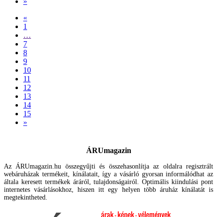
»
«
1
…
7
8
9
10
11
12
13
14
15
»
ÁRUmagazin
Az ÁRUmagazin.hu összegyűjti és összehasonlítja az oldalra regisztrált
webáruházak termékeit, kínálatait, így a vásárló gyorsan informálódhat az
általa keresett termékek áráról, tulajdonságairól. Optimális kiindulási pont
internetes vásárlásokhoz, hiszen itt egy helyen több áruház kínálatát is
megtekintheted.