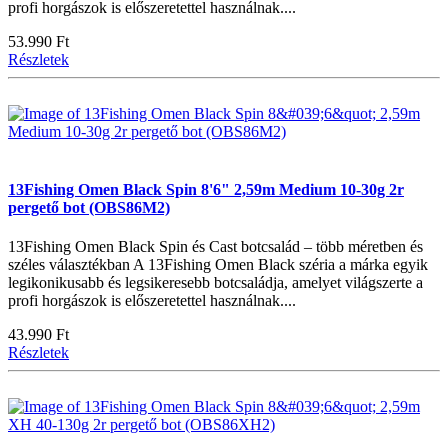
profi horgászok is előszeretettel használnak....
53.990 Ft
Részletek
13Fishing Omen Black Spin 8'6" 2,59m Medium 10-30g 2r
pergető bot (OBS86M2)
13Fishing Omen Black Spin és Cast botcsalád – több méretben és
széles választékban A 13Fishing Omen Black széria a márka egyik
legikonikusabb és legsikeresebb botcsaládja, amelyet világszerte a
profi horgászok is előszeretettel használnak....
43.990 Ft
Részletek