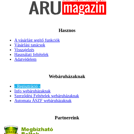
Hasznos
A vásárlást segítő funkciók
Vásárlási tanácsok
Visszajelzés
Használati feltételek
Adatvédelem
Webáruházaknak
- Regisztráció -
Info webáruházaknak
Szerződési Feltételek webáruházaknak
Automata ÁSZF webáruházaknak
Partnereink