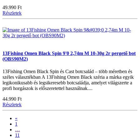
49.990 Ft
Részletek
13Fishing Omen Black Spin 9'0 2,74m M 10-30g 2r pergető bot
(OBS90M2)
13Fishing Omen Black Spin és Cast botcsalád – több méretben és
széles választékban A 13Fishing Omen Black széria a márka egyik
legikonikusabb és legsikeresebb botcsaládja, amelyet világszerte a
profi horgászok is előszeretettel használnak....
44.990 Ft
Részletek
«
1
…
11